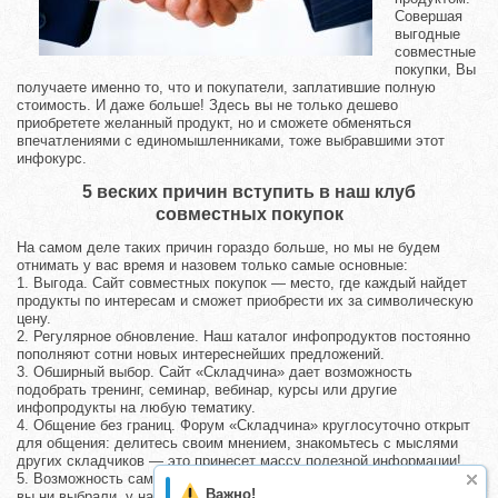
Совершая
выгодные
совместные
покупки, Вы
получаете именно то, что и покупатели, заплатившие полную
стоимость. И даже больше! Здесь вы не только дешево
приобретете желанный продукт, но и сможете обменяться
впечатлениями с единомышленниками, тоже выбравшими этот
инфокурс.
5 веских причин вступить в наш клуб
совместных покупок
На самом деле таких причин гораздо больше, но мы не будем
отнимать у вас время и назовем только самые основные:
1. Выгода. Сайт совместных покупок — место, где каждый найдет
продукты по интересам и сможет приобрести их за символическую
цену.
2. Регулярное обновление. Наш каталог инфопродуктов постоянно
пополняют сотни новых интереснейших предложений.
3. Обширный выбор. Сайт «Складчина» дает возможность
подобрать тренинг, семинар, вебинар, курсы или другие
инфопродукты на любую тематику.
4. Общение без границ. Форум «Складчина» круглосуточно открыт
для общения: делитесь своим мнением, знакомьтесь с мыслями
других складчиков — это принесет массу полезной информации!
5. Возможность саморазвития. Какое бы направление деятельности
Важно!
вы ни выбрали, у нас есть полезные, интересные, актуальные