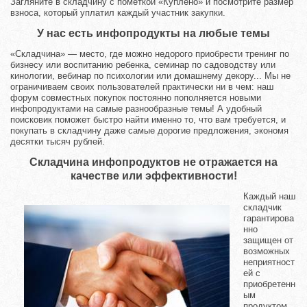
Загляните в складчину с пометкой «Куплено» и посмотрите размер
взноса, который уплатил каждый участник закупки.
У нас есть инфопродукты на любые темы
«Складчина» — место, где можно недорого приобрести тренинг по
бизнесу или воспитанию ребенка, семинар по садоводству или
кинологии, вебинар по психологии или домашнему декору... Мы не
ограничиваем своих пользователей практически ни в чем: наш
форум совместных покупок постоянно пополняется новыми
инфопродуктами на самые разнообразные темы! А удобный
поисковик поможет быстро найти именно то, что вам требуется, и
покупать в складчину даже самые дорогие предложения, экономя
десятки тысяч рублей.
Складчина инфопродуктов не отражается на
качестве или эффективности!
Каждый наш
складчик
гарантирова
нно
защищен от
возможных
неприятност
ей с
приобретенн
ым
продуктом.