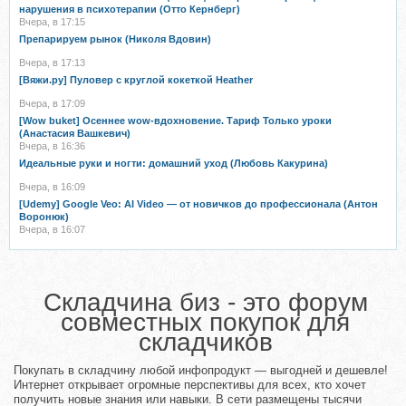
нарушения в психотерапии (Отто Кернберг)
Вчера, в 17:15
Препарируем рынок (Николя Вдовин)
Вчера, в 17:13
[Вяжи.ру] Пуловер с круглой кокеткой Heather
Вчера, в 17:09
[Wow buket] Осеннее wow-вдохновение. Тариф Только уроки
(Анастасия Вашкевич)
Вчера, в 16:36
Идеальные руки и ногти: домашний уход (Любовь Какурина)
Вчера, в 16:09
[Udemy] Google Veo: AI Video — от новичков до профессионала (Антон
Воронюк)
Вчера, в 16:07
Складчина биз - это форум
совместных покупок для
складчиков
Покупать в складчину любой инфопродукт — выгодней и дешевле!
Интернет открывает огромные перспективы для всех, кто хочет
получить новые знания или навыки. В сети размещены тысячи