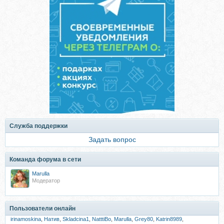
Служба поддержки
Задать вопрос
Команда форума в сети
Marulla
Модератор
Пользователи онлайн
irinamoskina
,
Натив
,
Skladcina1
,
NatttiBo
,
Marulla
,
Grey80
,
Katrin8989
,