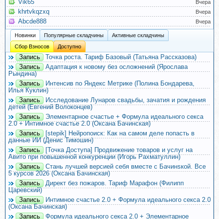
Vik65
Вчера
khrtvkqzxq
Вчера
Abcde888
Вчера
Новинки
Популярные складчины
Активные складчины
Сбор Взносов
Доступно
Запись
Точка роста. Тариф Базовый (Татьяна Рассказова)
Запись
Адаптация к новому без осложнений (Ярослава
Рындина)
Запись
Интенсив по Яндекс Метрике (Полина Бондарева,
Илья Куклин)
Запись
Исследование Лунаров свадьбы, зачатия и рождения
детей (Евгений Волоконцев)
Запись
Элементарное счастье + Формула идеального секса
2.0 + Интимное счастье 2.0 (Оксана Бачинская)
Запись
[stepik] Нейропоиск: Как на самом деле попасть в
данные ИИ (Денис Тимошин)
Запись
[Точка Доступа] Продвижение товаров и услуг на
Авито при повышенной конкуренции (Игорь Рахматуллин)
Запись
Стань лучшей версией себя вместе с Бачинsкой. Все
5 курсов 2026 (Оксана Бачинская)
Запись
Директ без пожаров. Тариф Марафон (Филипп
Царевский)
Запись
Интимное счастье 2.0 + Формула идеального секса 2.0
(Оксана Бачинская)
Запись
Формула идеального секса 2.0 + Элементарное