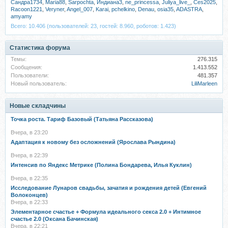
Сандра1734
,
Maria88
,
Sarpochta
,
Индиана3
,
ne_princessa
,
Juliya_live_
,
Ces2025
,
Racoon1221
,
Veryner
,
Angel_007
,
Karai
,
pchelkino
,
Denau
,
osia35
,
ADASTRA
,
amyamy
Всего: 10.406 (пользователей: 23, гостей: 8.960, роботов: 1.423)
Статистика форума
Темы:
276.315
Сообщения:
1.413.552
Пользователи:
481.357
Новый пользователь:
LiliMarleen
Новые складчины
Точка роста. Тариф Базовый (Татьяна Рассказова)
Вчера, в 23:20
Адаптация к новому без осложнений (Ярослава Рындина)
Вчера, в 22:39
Интенсив по Яндекс Метрике (Полина Бондарева, Илья Куклин)
Вчера, в 22:35
Исследование Лунаров свадьбы, зачатия и рождения детей (Евгений
Волоконцев)
Вчера, в 22:33
Элементарное счастье + Формула идеального секса 2.0 + Интимное
счастье 2.0 (Оксана Бачинская)
Вчера, в 22:21