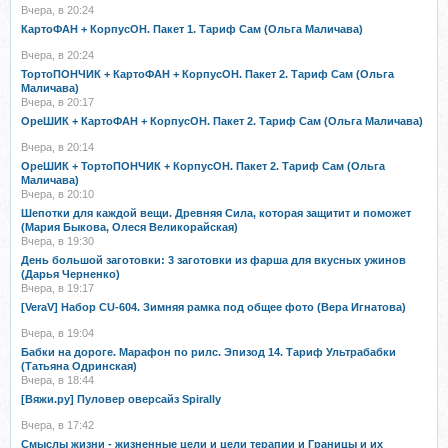
Вчера, в 20:24
КартоФАН + КорпусОН. Пакет 1. Тариф Сам (Ольга Маличава)
Вчера, в 20:24
ТортоПОНЧИК + КартоФАН + КорпусОН. Пакет 2. Тариф Сам (Ольга
Маличава)
Вчера, в 20:17
ОреШИК + КартоФАН + КорпусОН. Пакет 2. Тариф Сам (Ольга Маличава)
Вчера, в 20:14
ОреШИК + ТортоПОНЧИК + КорпусОН. Пакет 2. Тариф Сам (Ольга
Маличава)
Вчера, в 20:10
Шепотки для каждой вещи. Древняя Сила, которая защитит и поможет
(Мария Быкова, Олеся Великорайская)
Вчера, в 19:30
День большой заготовки: 3 заготовки из фарша для вкусных ужинов
(Дарья Черненко)
Вчера, в 19:17
[VeraV] Набор CU-604. Зимняя рамка под общее фото (Вера Игнатова)
Вчера, в 19:04
Бабки на дороге. Марафон по рилс. Эпизод 14. Тариф Ультрабабки
(Татьяна Одринская)
Вчера, в 18:44
[Вяжи.ру] Пуловер оверсайз Spirally
Вчера, в 17:42
Смыслы жизни - жизненные цели и цели терапии и Границы и их