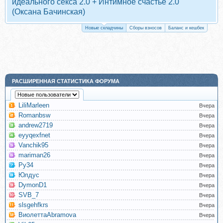
идеального секса 2.0 + Интимное счастье 2.0
(Оксана Бачинская)
Новые складчины
Сборы взносов
Баланс и кешбек
РАСШИРЕННАЯ СТАТИСТИКА ФОРУМА
LiliMarleen
Вчера
Romanbsw
Вчера
andrew2719
Вчера
eyyqexfnet
Вчера
Vanchik95
Вчера
mariman26
Вчера
Ру34
Вчера
Юлдус
Вчера
DymonD1
Вчера
SVB_7
Вчера
slsgehfkrs
Вчера
ВиолеттаAbramova
Вчера