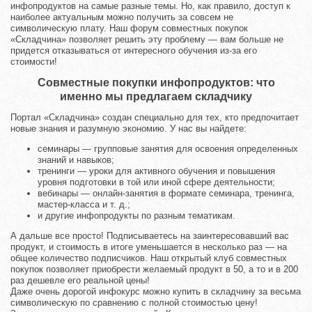
инфопродуктов на самые разные темы. Но, как правило, доступ к
наиболее актуальным можно получить за совсем не
символическую плату. Наш форум совместных покупок
«Складчина» позволяет решить эту проблему — вам больше не
придется отказываться от интересного обучения из-за его
стоимости!
Совместные покупки инфопродуктов: что
именно мы предлагаем складчику
Портал «Складчина» создан специально для тех, кто предпочитает
новые знания и разумную экономию. У нас вы найдете:
семинары — групповые занятия для освоения определенных
знаний и навыков;
тренинги — уроки для активного обучения и повышения
уровня подготовки в той или иной сфере деятельности;
вебинары — онлайн-занятия в формате семинара, тренинга,
мастер-класса и т. д.;
и другие инфопродукты по разным тематикам.
А дальше все просто! Подписываетесь на заинтересовавший вас
продукт, и стоимость в итоге уменьшается в несколько раз — на
общее количество подписчиков. Наш открытый клуб совместных
покупок позволяет приобрести желаемый продукт в 50, а то и в 200
раз дешевле его реальной цены!
Даже очень дорогой инфокурс можно купить в складчину за весьма
символическую по сравнению с полной стоимостью цену!