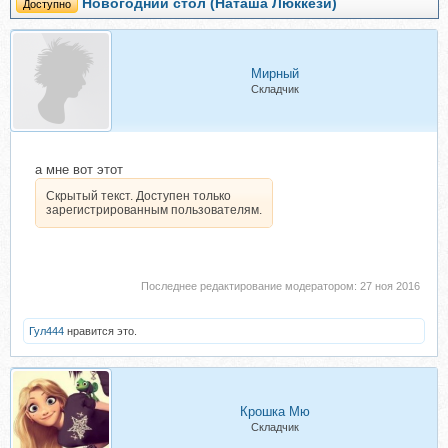
Новогодний стол (Наташа Люккези)
Доступно
Мирный
Складчик
а мне вот этот
Скрытый текст. Доступен только
зарегистрированным пользователям.
Последнее редактирование модератором:
27 ноя 2016
Гул444
нравится это.
Крошка Мю
Складчик