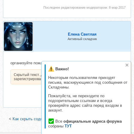
Последнее редактирование модератором:
8 мар 2017
Елена Светлая
Активный складчик
организуйте пожалуйста
Важно!
Скрытый текст. Доступен только
Некоторым пользователям приходят
зарегистрированным пользователям.
письма, маскирующиеся под сообщения от
Складчины.
Пожалуйста, не переходите по
подозрительным ссылкам и всегда
проверяйте адрес сайта перед входом в
аккаунт.
<
Как скрыть содержимое (поместить под HIDE)
|
Предложения
Все
официальные адреса форума
для форума!
>
собраны
ТУТ