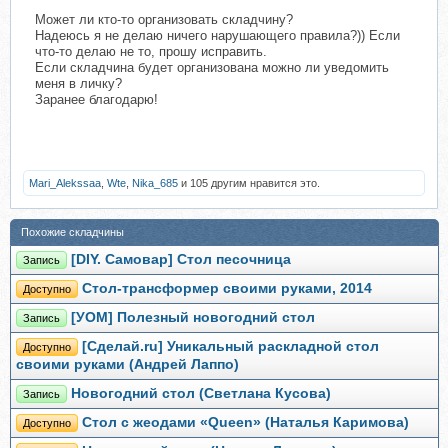
Может ли кто-то организовать складчину?
Надеюсь я не делаю ничего нарушающего правила?)) Если
что-то делаю не то, прошу исправить.
Если складчина будет организована можно ли уведомить
меня в личку?
Заранее благодарю!
Mari_Alekssaa
,
Wte
,
Nika_685
и 105 другим нравится это.
Похожие складчины
[DIY. Самовар] Стол песочница
Запись
Стол-трансформер своими руками, 2014
Доступно
[УОМ] Полезный новогодний стол
Запись
[Сделай.ru] Уникальный раскладной стол
Доступно
своими руками (Андрей Лаппо)
Новогодний стол (Светлана Кусова)
Запись
Стол с жеодами «Queen» (Наталья Каримова)
Доступно