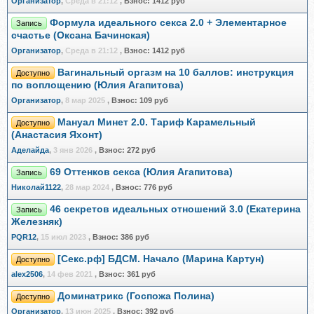
Организатор
,
Среда в 21:12
,
Взнос:
1412 руб
Формула идеального секса 2.0 + Элементарное
Запись
счастье (Оксана Бачинская)
Организатор
,
Среда в 21:12
,
Взнос:
1412 руб
Вагинальный оргазм на 10 баллов: инструкция
Доступно
по воплощению (Юлия Агапитова)
Организатор
,
8 мар 2025
,
Взнос:
109 руб
Мануал Минет 2.0. Тариф Карамельный
Доступно
(Анастасия Яхонт)
Аделайда
,
3 янв 2026
,
Взнос:
272 руб
69 Оттенков секса (Юлия Агапитова)
Запись
Николай1122
,
28 мар 2024
,
Взнос:
776 руб
46 секретов идеальных отношений 3.0 (Екатерина
Запись
Железняк)
PQR12
,
15 июл 2023
,
Взнос:
386 руб
[Секс.рф] БДСМ. Начало (Марина Картун)
Доступно
alex2506
,
14 фев 2021
,
Взнос:
361 руб
Доминатрикс (Госпожа Полина)
Доступно
Организатор
,
13 июн 2025
,
Взнос:
392 руб