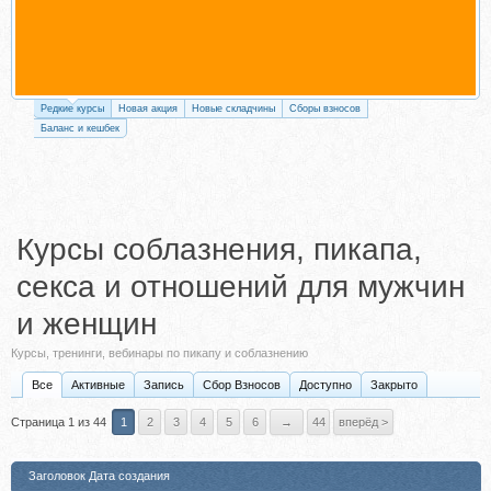
Редкие курсы
Новая акция
Новые складчины
Сборы взносов
Баланс и кешбек
Курсы соблазнения, пикапа,
секса и отношений для мужчин
и женщин
Курсы, тренинги, вебинары по пикапу и соблазнению
Все
Активные
Запись
Сбор Взносов
Доступно
Закрыто
Страница 1 из 44
1
2
3
4
5
6
→
44
вперёд >
Заголовок
Дата создания