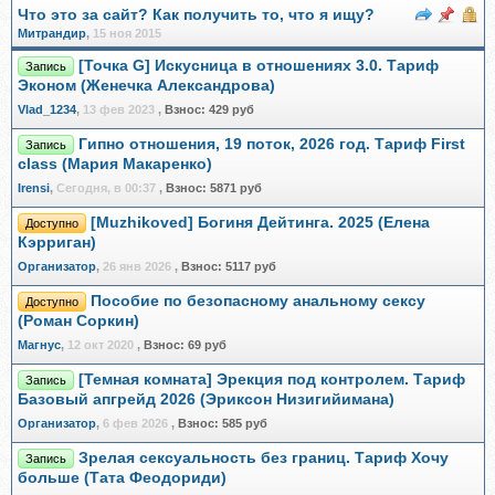
Что это за сайт? Как получить то, что я ищу?
Митрандир
,
15 ноя 2015
[Точка G] Искусница в отношениях 3.0. Тариф
Запись
Эконом (Женечка Александрова)
Vlad_1234
,
13 фев 2023
,
Взнос:
429 руб
Гипно отношения, 19 поток, 2026 год. Тариф First
Запись
class (Мария Макаренко)
Irensi
,
Сегодня, в 00:37
,
Взнос:
5871 руб
[Muzhikoved] Богиня Дейтинга. 2025 (Елена
Доступно
Кэрриган)
Организатор
,
26 янв 2026
,
Взнос:
5117 руб
Пособие по безопасному анальному сексу
Доступно
(Роман Соркин)
Магнус
,
12 окт 2020
,
Взнос:
69 руб
[Темная комната] Эрекция под контролем. Тариф
Запись
Базовый апгрейд 2026 (Эриксон Низигийимана)
Организатор
,
6 фев 2026
,
Взнос:
585 руб
Зрелая сексуальность без границ. Тариф Хочу
Запись
больше (Тата Феодориди)