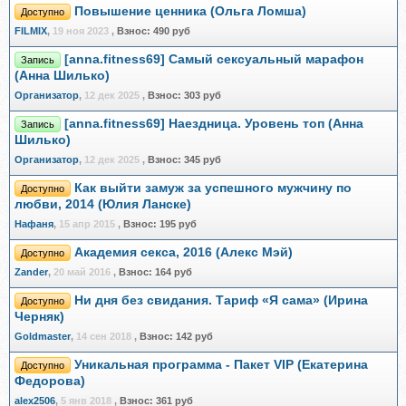
Повышение ценника (Ольга Ломша)
Доступно
FILMIX
,
19 ноя 2023
,
Взнос:
490 руб
[anna.fitness69] Самый сексуальный марафон
Запись
(Анна Шилько)
Организатор
,
12 дек 2025
,
Взнос:
303 руб
[anna.fitness69] Наездница. Уровень топ (Анна
Запись
Шилько)
Организатор
,
12 дек 2025
,
Взнос:
345 руб
Как выйти замуж за успешного мужчину по
Доступно
любви, 2014 (Юлия Ланске)
Нафаня
,
15 апр 2015
,
Взнос:
195 руб
Академия секса, 2016 (Алекс Мэй)
Доступно
Zander
,
20 май 2016
,
Взнос:
164 руб
Ни дня без свидания. Тариф «Я сама» (Ирина
Доступно
Черняк)
Goldmaster
,
14 сен 2018
,
Взнос:
142 руб
Уникальная программа - Пакет VIP (Екатерина
Доступно
Федорова)
alex2506
,
5 янв 2018
,
Взнос:
361 руб