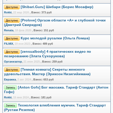
[Shibari.Guru] Шибари (Борис Мосафир)
Доступно
Rokki
,
22 мар 2020
,
Взнос:
373 руб
[Prolove] Оргазм области «A» и глубокой точки
Доступно
(Дмитрий Свиридов)
Renata
,
18 фев 2020
,
Взнос:
151 руб
Курс молодой русалки (Ольга Ломша)
Доступно
FILMIX
,
19 ноя 2023
,
Взнос:
489 руб
[zensualbody] 4 практических видео по
Доступно
позированию (Злата Сухорукова)
Организатор
,
21 июн 2025
,
Взнос:
259 руб
[Темная комната] Секреты женского
Доступно
удовольствия. Мастер (Эриксон Низигийимана)
Евражкa
,
2 авг 2024
,
Взнос:
653 руб
[Anton Gofs] Бог массажа. Тариф Стандарт (Антон
Запись
Гофс)
Rokki
,
15 янв 2024
,
Взнос:
181 руб
Технология влюбления мужчин. Тариф Стандарт
Запись
(Рустам Резепов)