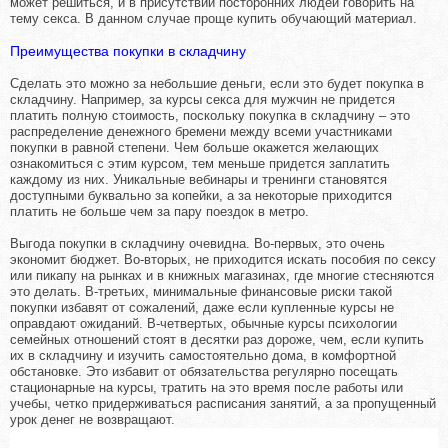
может решиться, и в присутствии посторонних людей говорить на
тему секса. В данном случае проще купить обучающий материал.
Преимущества покупки в складчину
Сделать это можно за небольшие деньги, если это будет покупка в
складчину. Например, за курсы секса для мужчин не придется
платить полную стоимость, поскольку покупка в складчину – это
распределение денежного бремени между всеми участниками
покупки в равной степени. Чем больше окажется желающих
ознакомиться с этим курсом, тем меньше придется заплатить
каждому из них. Уникальные вебинары и тренинги становятся
доступными буквально за копейки, а за некоторые приходится
платить не больше чем за пару поездок в метро.
Выгода покупки в складчину очевидна. Во-первых, это очень
экономит бюджет. Во-вторых, не приходится искать пособия по сексу
или пикапу на рынках и в книжных магазинах, где многие стесняются
это делать. В-третьих, минимальные финансовые риски такой
покупки избавят от сожалений, даже если купленные курсы не
оправдают ожиданий. В-четвертых, обычные курсы психологии
семейных отношений стоят в десятки раз дороже, чем, если купить
их в складчину и изучить самостоятельно дома, в комфортной
обстановке. Это избавит от обязательства регулярно посещать
стационарные на курсы, тратить на это время после работы или
учебы, четко придерживаться расписания занятий, а за пропущенный
урок денег не возвращают.