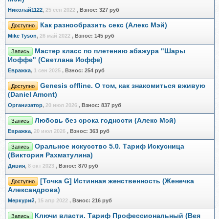
Николай1122
,
25 сен 2022
,
Взнос:
327 руб
Как разнообразить секс (Алекс Мэй)
Доступно
Mike Tyson
,
26 май 2022
,
Взнос:
145 руб
Мастер класс по плетению абажура "Шары
Запись
Иоффе" (Светлана Иоффе)
Евражкa
,
1 сен 2025
,
Взнос:
254 руб
Genesis offline. О том, как знакомиться вживую
Доступно
(Daniel Amont)
Организатор
,
20 июл 2026
,
Взнос:
837 руб
Любовь без срока годности (Алекс Мэй)
Запись
Евражкa
,
20 июл 2026
,
Взнос:
363 руб
Оральное искусство 5.0. Тариф Искусница
Запись
(Виктория Рахматулина)
Дивия
,
8 окт 2023
,
Взнос:
870 руб
[Точка G] Истинная женственность (Женечка
Доступно
Александрова)
Меркурий
,
15 апр 2022
,
Взнос:
216 руб
Ключи власти. Тариф Профессиональный (Вея
Запись