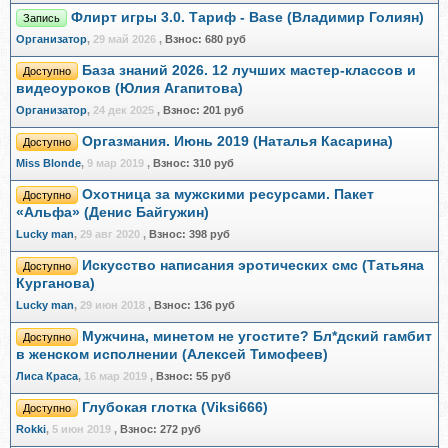
Флирт игры 3.0. Тариф - Base (Владимир Голиян)
Запись
Организатор
,
29 май 2026
,
Взнос:
680 руб
База знаний 2026. 12 лучших мастер-классов и
Доступно
видеоуроков (Юлия Агапитова)
Организатор
,
24 дек 2025
,
Взнос:
201 руб
Оргазмания. Июнь 2019 (Наталья Касарина)
Доступно
Miss Blonde
,
9 мар 2019
,
Взнос:
310 руб
Охотница за мужскими ресурсами. Пакет
Доступно
«Альфа» (Денис Байгужин)
Lucky man
,
29 авг 2020
,
Взнос:
398 руб
Искусство написания эротических смс (Татьяна
Доступно
Курганова)
Lucky man
,
29 июн 2018
,
Взнос:
136 руб
Мужчина, минетом не угостите? Бл*дский гамбит
Доступно
в женском исполнении (Алексей Тимофеев)
Лиса Краса
,
16 мар 2019
,
Взнос:
55 руб
Глубокая глотка (Viksi666)
Доступно
Rokki
,
5 июн 2019
,
Взнос:
272 руб