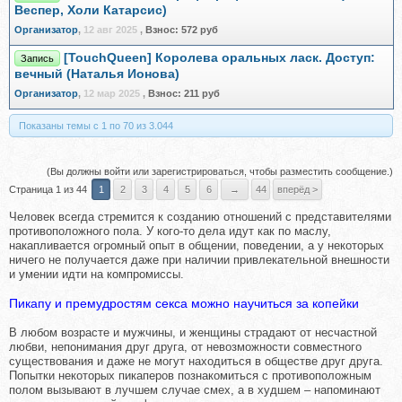
Веспер, Холи Катарсис)
Организатор
,
12 авг 2025
,
Взнос:
572 руб
[TouchQueen] Королева оральных ласк. Доступ:
Запись
вечный (Наталья Ионова)
Организатор
,
12 мар 2025
,
Взнос:
211 руб
Показаны темы с 1 по 70 из 3.044
(Вы должны войти или зарегистрироваться, чтобы разместить сообщение.)
Страница 1 из 44
1
2
3
4
5
6
→
44
вперёд >
Человек всегда стремится к созданию отношений с представителями
противоположного пола. У кого-то дела идут как по маслу,
накапливается огромный опыт в общении, поведении, а у некоторых
ничего не получается даже при наличии привлекательной внешности
и умении идти на компромиссы.
Пикапу и премудростям секса можно научиться за копейки
В любом возрасте и мужчины, и женщины страдают от несчастной
любви, непонимания друг друга, от невозможности совместного
существования и даже не могут находиться в обществе друг друга.
Попытки некоторых пикаперов познакомиться с противоположным
полом вызывают в лучшем случае смех, а в худшем – напоминают