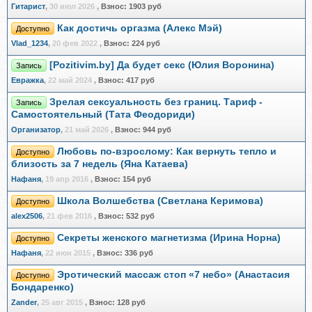
Гитарист
,
30 июл 2026
,
Взнос:
1903 руб
Как достичь оргазма (Алекс Мэй)
Доступно
Vlad_1234
,
20 фев 2022
,
Взнос:
224 руб
[Pozitivim.by] Да будет секс (Юлия Воронина)
Запись
Евражкa
,
22 май 2024
,
Взнос:
417 руб
Зрелая сексуальность без границ. Тариф -
Запись
Самостоятельный (Тата Феодориди)
Организатор
,
21 май 2026
,
Взнос:
944 руб
Любовь по-взрослому: Как вернуть тепло и
Доступно
близость за 7 недель (Яна Катаева)
Нафаня
,
19 апр 2016
,
Взнос:
154 руб
Школа Волшебства (Светлана Керимова)
Доступно
alex2506
,
21 фев 2016
,
Взнос:
532 руб
Секреты женского магнетизма (Ирина Норна)
Доступно
Нафаня
,
22 июн 2015
,
Взнос:
336 руб
Эротический массаж стоп «7 небо» (Анастасия
Доступно
Бондаренко)
Zander
,
25 авг 2015
,
Взнос:
128 руб