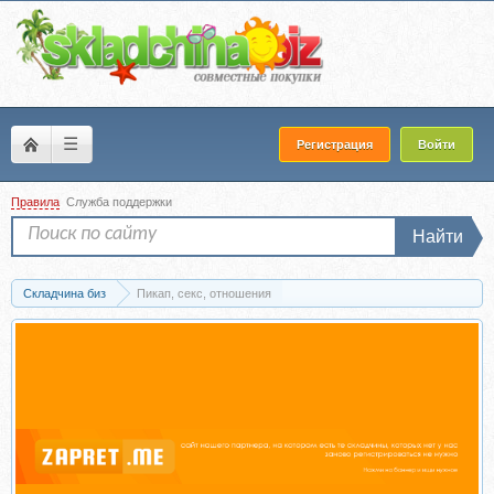
☰
Регистрация
Войти
Правила
Служба поддержки
Найти
Складчина биз
Пикап, секс, отношения