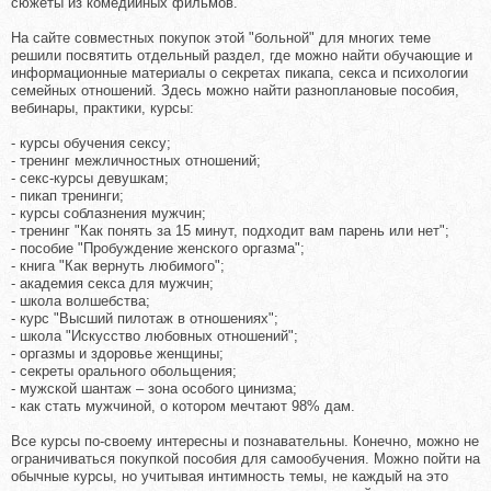
сюжеты из комедийных фильмов.
На сайте совместных покупок этой "больной" для многих теме
решили посвятить отдельный раздел, где можно найти обучающие и
информационные материалы о секретах пикапа, секса и психологии
семейных отношений. Здесь можно найти разноплановые пособия,
вебинары, практики, курсы:
- курсы обучения сексу;
- тренинг межличностных отношений;
- секс-курсы девушкам;
- пикап тренинги;
- курсы соблазнения мужчин;
- тренинг "Как понять за 15 минут, подходит вам парень или нет";
- пособие "Пробуждение женского оргазма";
- книга "Как вернуть любимого";
- академия секса для мужчин;
- школа волшебства;
- курс "Высший пилотаж в отношениях";
- школа "Искусство любовных отношений";
- оргазмы и здоровье женщины;
- секреты орального обольщения;
- мужской шантаж – зона особого цинизма;
- как стать мужчиной, о котором мечтают 98% дам.
Все курсы по-своему интересны и познавательны. Конечно, можно не
ограничиваться покупкой пособия для самообучения. Можно пойти на
обычные курсы, но учитывая интимность темы, не каждый на это