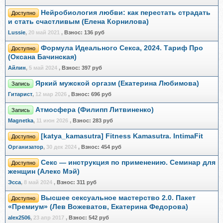
Нейробиология любви: как перестать страдать
Доступно
и стать счастливым (Елена Корнилова)
Lussie
,
20 май 2021
,
Взнос:
136 руб
Формула Идеального Секса, 2024. Тариф Про
Доступно
(Оксана Бачинская)
Айлин
,
5 май 2024
,
Взнос:
397 руб
Яркий мужской оргазм (Екатерина Любимова)
Запись
Гитарист
,
12 мар 2026
,
Взнос:
696 руб
Атмосфера (Филипп Литвиненко)
Запись
Magnetka
,
11 июн 2026
,
Взнос:
283 руб
[katya_kamasutra] Fitness Kamasutra. IntimaFit
Доступно
Организатор
,
30 дек 2024
,
Взнос:
454 руб
Секс — инструкция по применению. Семинар для
Доступно
женщин (Алекс Мэй)
Эсса
,
8 май 2024
,
Взнос:
311 руб
Высшее сексуальное мастерство 2.0. Пакет
Доступно
«Премиум» (Лев Вожеватов, Екатерина Федорова)
alex2506
,
23 апр 2017
,
Взнос:
542 руб