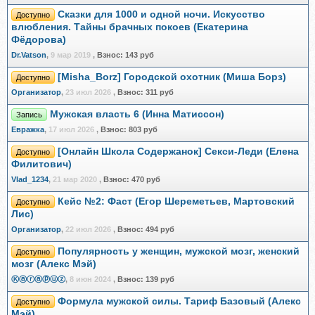
Сказки для 1000 и одной ночи. Искусство
Доступно
влюбления. Тайны брачных покоев (Екатерина
Фёдорова)
Dr.Vatson
,
9 мар 2019
,
Взнос:
143 руб
[Misha_Borz] Городской охотник (Миша Борз)
Доступно
Организатор
,
23 июл 2026
,
Взнос:
311 руб
Мужская власть 6 (Инна Матиссон)
Запись
Евражкa
,
17 июл 2026
,
Взнос:
803 руб
[Онлайн Школа Содержанок] Секси-Леди (Елена
Доступно
Филитович)
Vlad_1234
,
21 мар 2020
,
Взнос:
470 руб
Кейс №2: Фаст (Егор Шереметьев, Мартовский
Доступно
Лис)
Организатор
,
22 июл 2026
,
Взнос:
494 руб
Популярность у женщин, мужской мозг, женский
Доступно
мозг (Алекс Мэй)
Ⓚⓐⓡⓐⓟⓤⓩ
,
8 июн 2024
,
Взнос:
139 руб
Формула мужской силы. Тариф Базовый (Алекс
Доступно
Мэй)