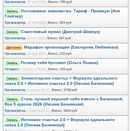
Организатор
,
22 май 2026
,
Взнос:
795 руб
Осознанные знакомства. Тариф - Премиум (Ася
Запись
Глейзер)
Организатор
,
19 янв 2026
,
Взнос:
903 руб
Счастливый мужик (Дмитрий Шевчук)
Запись
Организатор
,
27 окт 2025
,
Взнос:
567 руб
Марафон провокации (Екатерина Любимова)
Доступно
Организатор
,
14 апр 2026
,
Взнос:
272 руб
Почему тебя бросают (Ольга Ломша)
Запись
Гитарист
,
Четверг в 08:46
,
Взнос:
109 руб
Элементарное счастье + Формула идеального
Запись
секса 2.0 + Интимное счастье 2.0 (Оксана Бачинская)
Организатор
,
Среда в 22:21
,
Взнос:
1738 руб
Стань лучшей версией себя вместе с Бачинsкой.
Запись
Все 5 курсов 2026 (Оксана Бачинская)
Организатор
,
Среда в 21:14
,
Взнос:
1919 руб
Интимное счастье 2.0 + Формула идеального
Запись
секса 2.0 (Оксана Бачинская)