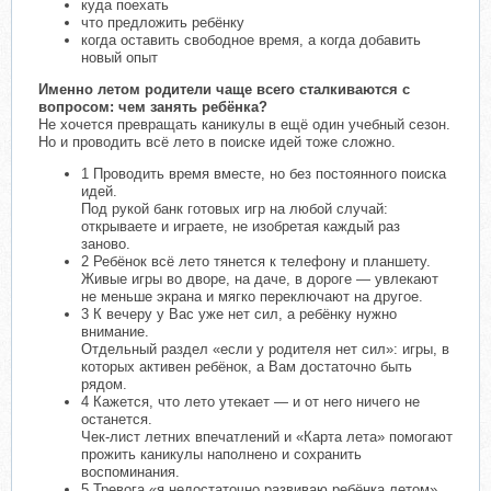
куда поехать
что предложить ребёнку
когда оставить свободное время, а когда добавить
новый опыт
Именно летом родители чаще всего сталкиваются с
вопросом: чем занять ребёнка?
Не хочется превращать каникулы в ещё один учебный сезон.
Но и проводить всё лето в поиске идей тоже сложно.
1 Проводить время вместе, но без постоянного поиска
идей.
Под рукой банк готовых игр на любой случай:
открываете и играете, не изобретая каждый раз
заново.
2 Ребёнок всё лето тянется к телефону и планшету.
Живые игры во дворе, на даче, в дороге — увлекают
не меньше экрана и мягко переключают на другое.
3 К вечеру у Вас уже нет сил, а ребёнку нужно
внимание.
Отдельный раздел «если у родителя нет сил»: игры, в
которых активен ребёнок, а Вам достаточно быть
рядом.
4 Кажется, что лето утекает — и от него ничего не
останется.
Чек-лист летних впечатлений и «Карта лета» помогают
прожить каникулы наполнено и сохранить
воспоминания.
5 Тревога «я недостаточно развиваю ребёнка летом».