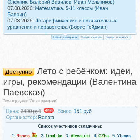
Олехник, Валерий Вавилов, Иван Мельников)
07.08.2026:
Математика. 5-11 классы (Иван
Баврин)
07.08.2026:
Логарифмические и показательные
уравнения и неравенства (Борис Гейдман)
Новые складчины
Сборы взносов
Баланс и кешбек
Лето с ребёнком: идеи,
Доступно
игры, рекомендации (Валентина
Паевская)
Тема в разделе "Дети и родители"
Цена:
2490 руб
-94%
Взнос:
151 руб
Организатор:
Renata
Список участников складчины:
1.
Renata
2.
LinaLika
3.
AlenaLuki
4.
GZha
5.
Yluana