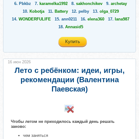
6.
Pbkbz
7.
karamelka1992
8.
sakhonchikev
9.
archetay
10.
Kobotja
11.
Battery
12.
pelby
13.
olga_0729
14.
WONDERFULIFE
15.
ann0211
16.
elena360
17.
Iana987
18.
Annasid5
Купить
16 июн 2026
Лето с ребёнком: идеи, игры,
рекомендации (Валентина
Паевская)
​
Чтобы летом не приходилось каждый день решать
заново:
чем заняться