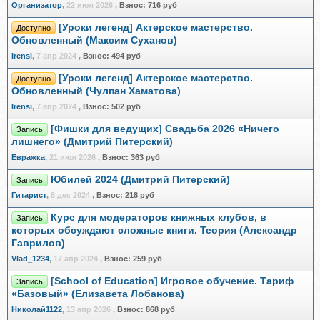
Организатор
,
22 июл 2026
,
Взнос:
716 руб
[Уроки легенд] Актерское мастерство.
Доступно
Обновленный (Максим Суханов)
Irensi
,
7 апр 2024
,
Взнос:
494 руб
[Уроки легенд] Актерское мастерство.
Доступно
Обновленный (Чулпан Хаматова)
Irensi
,
7 апр 2024
,
Взнос:
502 руб
[Фишки для ведущих] Свадьба 2026 «Ничего
Запись
лишнего» (Дмитрий Питерский)
Евражкa
,
21 июл 2026
,
Взнос:
363 руб
Юбилей 2024 (Дмитрий Питерский)
Запись
Гитарист
,
8 дек 2024
,
Взнос:
218 руб
Курс для модераторов книжных клубов, в
Запись
которых обсуждают сложные книги. Теория (Александр
Гаврилов)
Vlad_1234
,
17 апр 2024
,
Взнос:
259 руб
[School of Education] Игровое обучение. Тариф
Запись
«Базовый» (Елизавета Лобанова)
Николай1122
,
13 апр 2026
,
Взнос:
868 руб