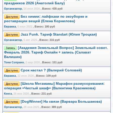
праздников 2026 (Анатолий Балу)
Организатор
,
14 июл 2026
,
Взнос:
435 руб
Без химии: лайфхаки по экоуборке и
Доступно
реставрации вещей (Елена Корнилова)
Евражкa
,
5 июл 2022
,
Взнос:
180 руб
Jazz Funk. Тариф Standart (Юлия Троцкая)
Доступно
Организатор
,
5 авг 2025
,
Взнос:
316 руб
[Академия Земельный Вопрос] Земельный совет.
Запись
Февраль 2026. Тариф Онлайн + запись (Салават
Валишин)
Тони Сопрано
,
2 мар 2026
,
Взнос:
151 руб
Срок настал ? (Валерий Соловей)
Доступно
Евражкa
,
22 июн 2026
,
Взнос:
109 руб
[Школа Мегамамы] Марафон размусоривания:
Доступно
операция «Чистый шкаф» (Валентина Красникова)
Кенга
,
28 янв 2026
,
Взнос:
231 руб
[DogWinner] На связи (Варвара Большакова)
Доступно
Организатор
,
28 ноя 2025
,
Взнос:
389 руб