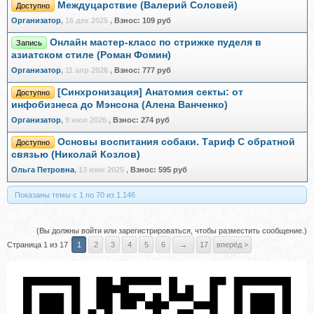
Междуцарствие (Валерий Соловей)
Доступно
Организатор
,
16 дек 2025
,
Взнос:
109 руб
Онлайн мастер-класс по стрижке пуделя в
Запись
азиатском стиле (Роман Фомин)
Организатор
,
11 апр 2026
,
Взнос:
777 руб
[Синхронизация] Анатомия секты: от
Доступно
инфобизнеса до Мэнсона (Алена Ванченко)
Организатор
,
9 июл 2026
,
Взнос:
274 руб
Основы воспитания собаки. Тариф С обратной
Доступно
связью (Николай Козлов)
Ольга Петровна
,
13 июн 2025
,
Взнос:
595 руб
Показаны темы с 1 по 70 из 1.146
(Вы должны войти или зарегистрироваться, чтобы разместить сообщение.)
Страница 1 из 17
1
2
3
4
5
6
→
17
вперёд >