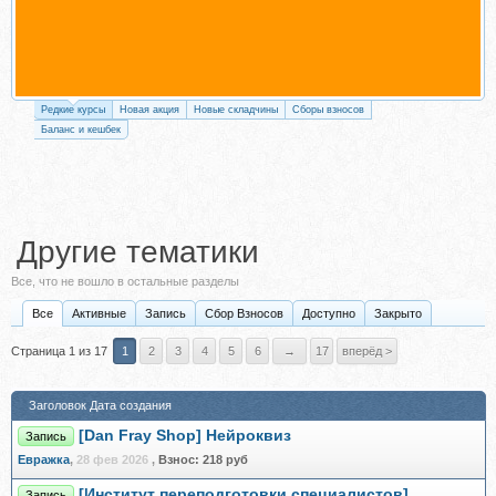
Редкие курсы
Новая акция
Новые складчины
Сборы взносов
Баланс и кешбек
Другие тематики
Все, что не вошло в остальные разделы
Все
Активные
Запись
Сбор Взносов
Доступно
Закрыто
Страница 1 из 17
1
2
3
4
5
6
→
17
вперёд >
Заголовок
Дата создания
[Dan Fray Shop] Нейроквиз
Запись
Евражкa
,
28 фев 2026
,
Взнос:
218 руб
[Институт переподготовки специалистов]
Запись