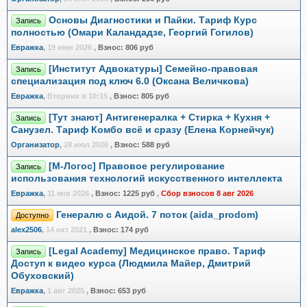
Основы Диагностики и Пайки. Тариф Курс
Запись
полностью (Омари Каландадзе, Георгий Гогилов)
Евражкa
,
19 июн 2026
,
Взнос:
806 руб
[Институт Адвокатуры] Семейно-правовая
Запись
специализация под ключ 6.0 (Оксана Величкова)
Евражкa
,
Вторник в 10:15
,
Взнос:
805 руб
[Тут знают] Антигенералка + Стирка + Кухня +
Запись
Санузел. Тариф Комбо всё и сразу (Елена Корнейчук)
Организатор
,
28 июл 2026
,
Взнос:
588 руб
[М-Логос] Правовое регулирование
Запись
использования технологий искусственного интеллекта
Евражкa
,
11 янв 2026
,
Взнос:
1225 руб
,
Сбор взносов 8 авг 2026
Генералю с Аидой. 7 поток (aida_prodom)
Доступно
alex2506
,
14 окт 2021
,
Взнос:
174 руб
[Legal Academy] Медицинское право. Тариф
Запись
Доступ к видео курса (Людмила Майер, Дмитрий
Обуховский)
Евражкa
,
1 авг 2025
,
Взнос:
653 руб