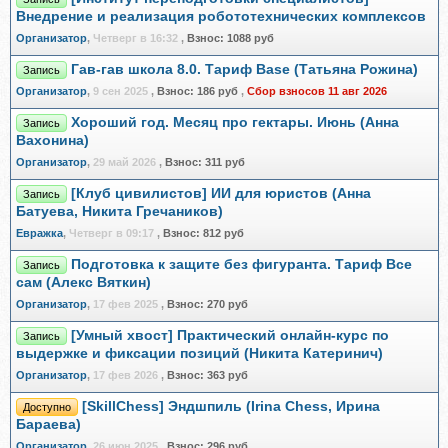
Внедрение и реализация робототехнических комплексов
Организатор
,
Четверг в 16:32
,
Взнос:
1088 руб
Гав-гав школа 8.0. Тариф Base (Татьяна Рожина)
Запись
Организатор
,
9 сен 2025
,
Взнос:
186 руб
,
Сбор взносов 11 авг 2026
Хороший год. Месяц про гектары. Июнь (Анна
Запись
Вахонина)
Организатор
,
29 май 2026
,
Взнос:
311 руб
[Клуб цивилистов] ИИ для юристов (Анна
Запись
Батуева, Никита Гречаников)
Евражкa
,
Четверг в 09:17
,
Взнос:
812 руб
Подготовка к защите без фигуранта. Тариф Все
Запись
сам (Алекс Вяткин)
Организатор
,
17 фев 2025
,
Взнос:
270 руб
[Умный хвост] Практический онлайн-курс по
Запись
выдержке и фиксации позиций (Никита Катеринич)
Организатор
,
17 фев 2026
,
Взнос:
363 руб
[SkillChess] Эндшпиль (Irina Chess, Ирина
Доступно
Бараева)
Организатор
,
26 июн 2025
,
Взнос:
296 руб