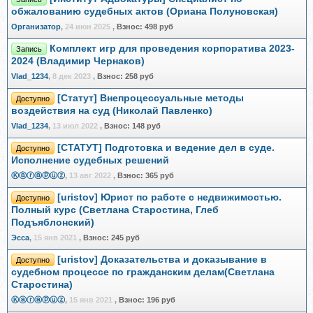
обжалованию судебных актов (Ориана Полуновская)
Организатор
,
24 июн 2025
,
Взнос:
498 руб
Комплект игр для проведения корпоратива 2023-
Запись
2024 (Владимир Чернаков)
Vlad_1234
,
8 дек 2023
,
Взнос:
258 руб
[Статут] Внепроцессуальные методы
Доступно
воздействия на суд (Николай Павленко)
Vlad_1234
,
13 июл 2022
,
Взнос:
148 руб
[СТАТУТ] Подготовка и ведение дел в суде.
Доступно
Исполнение судебных решений
Ⓚⓐⓡⓐⓟⓤⓩ
,
13 авг 2022
,
Взнос:
365 руб
[uristov] Юрист по работе с недвижимостью.
Доступно
Полный курс (Светлана Старостина, Глеб
Подъяблонский)
Эсса
,
15 янв 2021
,
Взнос:
245 руб
[uristov] Доказательства и доказывание в
Доступно
судебном процессе по гражданским делам(Светлана
Старостина)
Ⓚⓐⓡⓐⓟⓤⓩ
,
15 янв 2021
,
Взнос:
196 руб