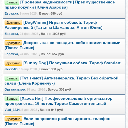
[Проверка недвижимости] Преимущественное
Запись
право покупки (Юлия Азарова)
Евражкa
,
9 июл 2025
,
Взнос:
680 руб
[DogWinner] Игры с собакой. Тариф
Доступно
Расширенный (Татьяна Шаманова, Антон Юдин)
Евражкa
,
21 фев 2026
,
Взнос:
1008 руб
Допрос : как не посадить себя своими словами
Доступно
(Павел Тылик)
Евражкa
,
24 июн 2026
,
Взнос:
657 руб
[Sunny Dog] Послушная собака. Тариф Standart
Доступно
alex2506
,
16 апр 2020
,
Взнос:
338 руб
[Тут знают] Антигенералка. Тариф Без обратной
Запись
связи (Елена Корнейчук)
Организатор
,
28 июл 2026
,
Взнос:
305 руб
[Хаоса Нет] Профессиональный организатор
Запись
пространства, 16 поток. Тариф Самостоятельный
Vlad_1234
,
5 дек 2023
,
Взнос:
947 руб
Если попросили разблокировать телефон
Доступно
(Павел Тылик)