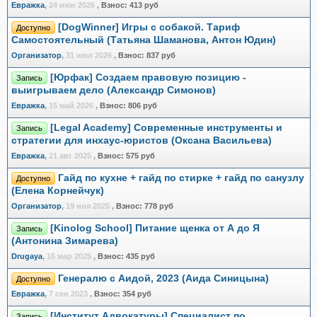
Евражкa
,
24 июн 2026
,
Взнос:
413 руб
[DogWinner] Игры с собакой. Тариф
Доступно
Самостоятельный (Татьяна Шаманова, Антон Юдин)
Организатор
,
31 июл 2026
,
Взнос:
837 руб
[Юрфак] Создаем правовую позицию -
Запись
выигрываем дело (Александр Симонов)
Евражкa
,
15 май 2026
,
Взнос:
806 руб
[Legal Academy] Современные инструменты и
Запись
стратегии для инхаус-юристов (Оксана Васильева)
Евражкa
,
21 авг 2025
,
Взнос:
575 руб
Гайд по кухне + гайд по стирке + гайд по санузлу
Доступно
(Елена Корнейчук)
Организатор
,
19 ноя 2025
,
Взнос:
778 руб
[Kinolog School] Питание щенка от А до Я
Запись
(Антонина Зимарева)
Drugaya
,
15 мар 2025
,
Взнос:
435 руб
Генералю с Аидой, 2023 (Аида Синицына)
Доступно
Евражкa
,
7 сен 2023
,
Взнос:
354 руб
[Институт Адвокатуры] Специалист по
Запись