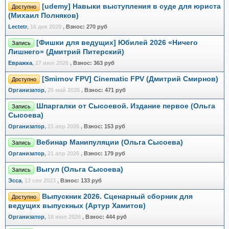
[udemy] Навыки выступления в суде для юриста
Доступно
(Михаил Полняков)
Lectetr
,
16 дек 2020
,
Взнос:
270 руб
[Фишки для ведущих] Юбилей 2026 «Ничего
Запись
Лишнего» (Дмитрий Питерский)
Евражкa
,
27 июл 2026
,
Взнос:
363 руб
[Smirnov FPV] Cinematic FPV (Дмитрий Смирнов)
Доступно
Организатор
,
25 май 2026
,
Взнос:
471 руб
Шпаргалки от Сысоевой. Издание первое (Ольга
Запись
Сысоева)
Организатор
,
21 апр 2026
,
Взнос:
153 руб
Вебинар Манипуляции (Ольга Сысоева)
Запись
Организатор
,
21 апр 2026
,
Взнос:
179 руб
Выгул (Ольга Сысоева)
Запись
Эсса
,
13 сен 2023
,
Взнос:
133 руб
Выпускник 2026. Сценарный сборник для
Доступно
ведущих выпускных (Артур Хамитов)
Организатор
,
18 июл 2026
,
Взнос:
444 руб