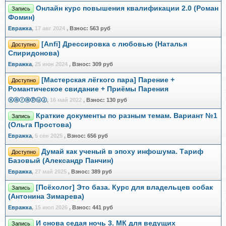
Онлайн курс повышения квалификации 2.0 (Роман
Запись
Фомин)
Евражкa
,
17 авг 2024
,
Взнос:
563 руб
[Anfi] Дрессировка с любовью (Наталья
Доступно
Спиридонова)
Евражкa
,
25 июн 2024
,
Взнос:
309 руб
[Мастерская лёгкого пара] Парение +
Доступно
Романтическое свидание + Приёмы Парения
Ⓚⓐⓡⓐⓟⓤⓩ
,
16 май 2022
,
Взнос:
130 руб
Краткие документы по разным темам. Вариант №1
Запись
(Ольга Простова)
Евражкa
,
5 сен 2025
,
Взнос:
656 руб
Думай как ученый в эпоху инфошума. Тариф
Доступно
Базовый (Александр Панчин)
Евражкa
,
27 май 2025
,
Взнос:
389 руб
[Псёхолог] Это база. Курс для владельцев собак
Запись
(Антонина Зимарева)
Евражкa
,
15 июл 2026
,
Взнос:
441 руб
И снова седая ночь 3. МК для ведущих
Запись