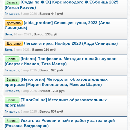
[Суды по ЖКХ] Курс молодого ЖКХ-бойца 2025
Запись
(Роман Козеев)
Гитарист
,
8 апр 2026
,
Взнос:
444 руб
[aida_prodom] Сияющая кухня, 2023 (Аида
Доступно
Синицына)
Bern
,
16 авг 2023
,
Взнос:
136 руб
Лёгкая стирка. Ноябрь 2023 (Аида Синицына)
Доступно
Bern
,
7 сен 2023
,
Взнос:
210 руб
[Interra] Профессия: Методист онлайн -курсов
Запись
(Спартак Иванов, Тата Маляр)
Гитарист
,
6 апр 2025
,
Взнос:
920 руб
[Нетология] Методолог образовательных
Запись
программ (Мария Коновалова, Максим Шаров)
Гитарист
,
6 апр 2025
,
Взнос:
1798 руб
[TutorOnline] Методист образовательных
Запись
программ
Гитарист
,
6 апр 2025
,
Взнос:
507 руб
Уехать из России и найти работу за границей
Запись
(Роксана Багдасарян)