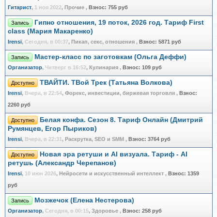
Гитарист
,
1 ноя 2022
, Прочие
,
Взнос:
755 руб
Гипно отношения, 19 поток, 2026 год. Тариф First
Запись
class (Мария Макаренко)
Irensi
,
Сегодня, в 00:37
, Пикап, секс, отношения
,
Взнос:
5871 руб
Мастер-класс по заготовкам (Ольга Деффи)
Запись
Организатор
,
Четверг в 16:52
, Кулинария
,
Взнос:
109 руб
ТВАЙТИ. ТВой Трек (Татьяна Волкова)
Доступно
Irensi
,
Вчера, в 22:54
, Форекс, инвестиции, биржевая торговля
,
Взнос:
2260 руб
Белая конфа. Сезон 8. Тариф Онлайн (Дмитрий
Доступно
Румянцев, Егор Пыриков)
Irensi
,
Вчера, в 22:31
, Раскрутка, SEO и SMM
,
Взнос:
3764 руб
Новая эра ретуши и AI визуала. Тариф - AI
Доступно
ретушь (Александр Черепанов)
Irensi
,
10 июн 2026
, Нейросети и искусственный интеллект
,
Взнос:
1359
руб
Мозжечок (Елена Нестерова)
Запись
Организатор
,
Сегодня, в 00:15
, Здоровье
,
Взнос:
258 руб