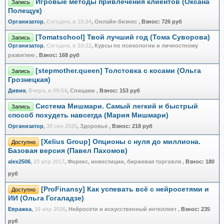
Игровые методы привлечения клиентов (Оксана
Запись
Полещук)
Организатор
,
Сегодня, в 10:24
, Онлайн-бизнес
,
Взнос:
726 руб
[Tomatschool] Твой лучший год (Тома Суворова)
Запись
Организатор
,
Сегодня, в 10:22
, Курсы по психологии и личностному
развитию
,
Взнос:
168 руб
[stepmother.queen] Толстовка с косами (Ольга
Запись
Грознецкая)
Дивия
,
Вчера, в 09:54
, Спицами
,
Взнос:
153 руб
Система Мишмари. Самый легкий и быстрый
Запись
способ похудеть навсегда (Мария Мишмари)
Организатор
,
30 сен 2025
, Здоровье
,
Взнос:
218 руб
[Xelius Group] Опционы с нуля до миллиона.
Доступно
Базовая версия (Павел Пахомов)
alex2506
,
23 апр 2017
, Форекс, инвестиции, биржевая торговля
,
Взнос:
180
руб
[ProFinansy] Как успевать всё с нейросетями и
Доступно
ИИ (Ольга Гогаладзе)
Евражкa
,
16 апр 2026
, Нейросети и искусственный интеллект
,
Взнос:
235
руб