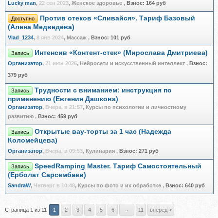
Lucky man
,
22 сен 2023
, Женское здоровье
,
Взнос:
164 руб
Против отеков «Сливайся». Тариф Базовый
Доступно
(Алена Медведева)
Vlad_1234
,
8 янв 2024
, Массаж
,
Взнос:
101 руб
Интенсив «Контент-стек» (Мирослава Дмитриева)
Запись
Организатор
,
21 июн 2026
, Нейросети и искусственный интеллект
,
Взнос:
379 руб
Трудности с вниманием: инструкция по
Запись
применению (Евгения Дашкова)
Организатор
,
Вчера, в 21:57
, Курсы по психологии и личностному
развитию
,
Взнос:
459 руб
Открытые вау-торты за 1 час (Надежда
Запись
Коломейцева)
Организатор
,
Вчера, в 09:53
, Кулинария
,
Взнос:
271 руб
SpeedRamping Master. Тариф Самостоятельный
Запись
(Ерболат Сарсембаев)
SandraW
,
Четверг в 10:48
, Курсы по фото и их обработке
,
Взнос:
640 руб
Страница 1 из 11
1
2
3
4
5
6
→
11
вперёд >