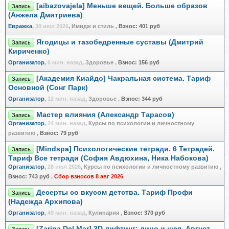
[aibazovajela] Меньше вещей. Больше образов
Запись
(Анжела Дмитриева)
Евражкa
,
30 июл 2026
, Имидж и стиль
,
Взнос:
401 руб
Ягодицы и тазобедренные суставы (Дмитрий
Запись
Кириченко)
Организатор
,
6 мин. назад
, Здоровье
,
Взнос:
156 руб
[Академия Киайдо] Чакральная система. Тариф
Запись
Основной (Сонг Парк)
Организатор
,
12 мин. назад
, Здоровье
,
Взнос:
344 руб
Мастер влияния (Александр Тарасов)
Запись
Организатор
,
24 мин. назад
, Курсы по психологии и личностному
развитию
,
Взнос:
79 руб
[Mindspa] Психологические тетради. 6 Тетрадей.
Запись
Тариф Все тетради (София Авдюхина, Ника Набокова)
Организатор
,
28 июл 2026
, Курсы по психологии и личностному развитию
,
Взнос:
743 руб
,
Сбор взносов 8 авг 2026
Десерты со вкусом детства. Тариф Профи
Запись
(Надежда Архипова)
Организатор
,
49 мин. назад
, Кулинария
,
Взнос:
370 руб
[Zarina Del Mar] 3D лифтинг: лицо и шея. Август