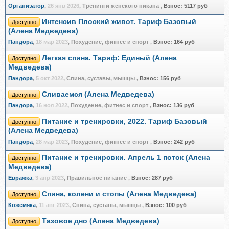
Организатор
,
26 янв 2026
, Тренинги женского пикапа
,
Взнос:
5117 руб
Интенсив Плоский живот. Тариф Базовый
Доступно
(Алена Медведева)
Пандора
,
18 мар 2023
, Похудение, фитнес и спорт
,
Взнос:
164 руб
Легкая спина. Тариф: Единый (Алена
Доступно
Медведева)
Пандора
,
5 окт 2022
, Спина, суставы, мышцы
,
Взнос:
156 руб
Сливаемся (Алена Медведева)
Доступно
Пандора
,
16 ноя 2022
, Похудение, фитнес и спорт
,
Взнос:
136 руб
Питание и тренировки, 2022. Тариф Базовый
Доступно
(Алена Медведева)
Пандора
,
28 мар 2023
, Похудение, фитнес и спорт
,
Взнос:
242 руб
Питание и тренировки. Апрель 1 поток (Алена
Доступно
Медведева)
Евражкa
,
3 апр 2023
, Правильное питание
,
Взнос:
287 руб
Спина, колени и стопы (Алена Медведева)
Доступно
Кожемяка
,
11 авг 2023
, Спина, суставы, мышцы
,
Взнос:
100 руб
Тазовое дно (Алена Медведева)
Доступно