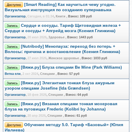
[Smart Reading] Как научиться чему угодно.
Доступно
Визуальная инструкция по созданию супернавыка
Организатор
,
Сегодня, в 01:34
, Книги
,
Взнос:
109 руб
Сердце и сосуды. Тариф Щитовидная железа +
Запись
Сердце и сосуды + Апгрейд мозга (Ксения Глинкина)
Организатор
,
20 июл 2026
, Здоровье
,
Взнос:
1443 руб
[Nutribody] Менопауза: переход без потерь +
Запись
Волосы: причина и восстановление (Ксения Глинкина)
Организатор
,
27 июл 2026
, Женское здоровье
,
Взнос:
1033 руб
[Вяжи.ру] Блуза спицами Be Mine (Park Williams)
Запись
Ветка ели
,
2 окт 2024
, Спицами
,
Взнос:
57 руб
[Вяжи.ру] Элегантная тонкая блуза ажурным
Запись
узором спицами Josefine (Ida Grændsen)
Организатор
,
18 фев 2026
, Спицами
,
Взнос:
64 руб
[Вяжи.ру] Вязаная спицами тонкая мохеровая
Запись
блуза на пуговицах Frederic (Kolibri by Johanna)
Организатор
,
20 апр 2026
, Спицами
,
Взнос:
61 руб
Обучение методу 5.0. Тариф «Базовый» (Юлия
Доступно
Ивлиева)