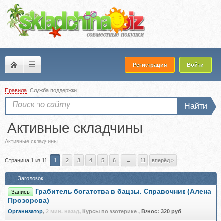
☰
Регистрация
Войти
Правила
Служба поддержки
Найти
Активные складчины
Активные складчины
Страница 1 из 11
1
2
3
4
5
6
→
11
вперёд >
Заголовок
Грабитель богатства в бацзы. Справочник (Алена
Запись
Прозорова)
Организатор
,
2 мин. назад
, Курсы по эзотерике
,
Взнос:
320 руб