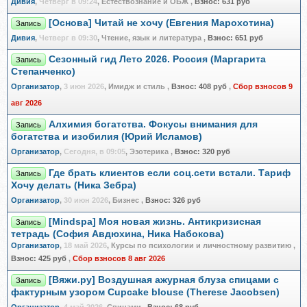
Дивия
,
Четверг в 09:24
, Естествознание и ОБЖ
,
Взнос:
631 руб
[Основа] Читай не хочу (Евгения Марохотина)
Запись
Дивия
,
Четверг в 09:30
, Чтение, язык и литература
,
Взнос:
651 руб
Сезонный гид Лето 2026. Россия (Маргарита
Запись
Степанченко)
Организатор
,
3 июн 2026
, Имидж и стиль
,
Взнос:
408 руб
,
Сбор взносов 9
авг 2026
Алхимия богатства. Фокусы внимания для
Запись
богатства и изобилия (Юрий Исламов)
Организатор
,
Сегодня, в 09:05
, Эзотерика
,
Взнос:
320 руб
Где брать клиентов если соц.сети встали. Тариф
Запись
Хочу делать (Ника Зебра)
Организатор
,
30 июн 2026
, Бизнес
,
Взнос:
326 руб
[Mindspa] Моя новая жизнь. Антикризисная
Запись
тетрадь (София Авдюхина, Ника Набокова)
Организатор
,
18 май 2026
, Курсы по психологии и личностному развитию
,
Взнос:
425 руб
,
Сбор взносов 8 авг 2026
[Вяжи.ру] Воздушная ажурная блуза спицами с
Запись
фактурным узором Cupcake blouse (Therese Jacobsen)