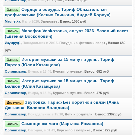
Организатор
,
4 май 2026
, Спицами
,
Взнос:
68 руб
Сердце и сосуды. Тариф Обязательная
Запись
профилактика (Ксения Глинкина, Андрей Корсун)
Magnetka
,
8 апр 2026
, Здоровье
,
Взнос:
1030 руб
Марафон Voskoтопка, август 2026. Базовый пакет
Запись
(Евгения Восколович)
Изумруд1
,
Понедельник в 20:15
, Похудение, фитнес и спорт
,
Взнос:
680
руб
История музыки за 15 минут в день. Тариф
Запись
Партер (Юлия Казанцева)
Организатор
,
Вчера, в 13:48
, Курсы по музыке
,
Взнос:
652 руб
История музыки за 15 минут в день. Тариф
Запись
Балкон (Юлия Казанцева)
Организатор
,
Вчера, в 13:50
, Курсы по музыке
,
Взнос:
475 руб
ЗвуКовка. Тариф Без обратной связи (Анна
Доступно
Дюжаева, Валерия Володина)
Организатор
,
Понедельник в 15:10
, Дети и родители
,
Взнос:
1392 руб
Самооценка мага (Марьяна Романова)
Запись
Организатор
,
Сегодня, в 01:49
, Курсы по эзотерике
,
Взнос:
222 руб