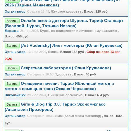
Запись
2026 (Зарина Манаенкова)
Организатор
,
Среда в 13:48
, Женское здоровье
,
Взнос:
229 руб
Онлайн-школа доктора Шурова. Тариф Стандарт
Запись
(Василий Шуров, Татьяна Низова)
Евражкa
,
26 ноя 2025
, Курсы по психологии и личностному развитию
,
Взнос:
656 руб
[Art-Rudensky] Лист монстеры (Юлия Руденская)
Запись
Организатор
,
13 июл 2026
, Лепка
,
Взнос:
152 руб
,
Сбор взносов 13 авг
2026
Секретная лаборатория (Юлия Крушанова)
Запись
Организатор
,
Сегодня, в 10:58
, Здоровье
,
Взнос:
40 руб
Очищение печени. Тариф Яблочный метод и
Запись
метод с помощью трав (Оксана Черкашина)
Николай1122
,
29 июл 2024
, Очищение организма
,
Взнос:
454 руб
Girls & Blog trip 3.0. Тариф Эконом-класс
Запись
(Анастасия Прозорова)
Организатор
,
Сегодня, в 10:33
, SMM (Social Media Marketing)
,
Взнос:
1554
руб