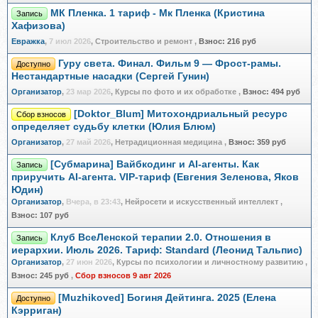
МК Пленка. 1 тариф - Мк Пленка (Кристина
Запись
Хафизова)
Евражкa
,
7 июл 2026
, Строительство и ремонт
,
Взнос:
216 руб
Гуру света. Финал. Фильм 9 — Фрост-рамы.
Доступно
Нестандартные насадки (Сергей Гунин)
Организатор
,
23 мар 2026
, Курсы по фото и их обработке
,
Взнос:
494 руб
[Doktor_Blum] Митохондриальный ресурс
Сбор взносов
определяет судьбу клетки (Юлия Блюм)
Организатор
,
27 май 2026
, Нетрадиционная медицина
,
Взнос:
359 руб
[Субмарина] Вайбкодинг и AI-агенты. Как
Запись
приручить AI-агента. VIP-тариф (Евгения Зеленова, Яков
Юдин)
Организатор
,
Вчера, в 23:43
, Нейросети и искусственный интеллект
,
Взнос:
107 руб
Клуб ВсеЛенской терапии 2.0. Отношения в
Запись
иерархии. Июль 2026. Тариф: Standard (Леонид Тальпис)
Организатор
,
27 июн 2026
, Курсы по психологии и личностному развитию
,
Взнос:
245 руб
,
Сбор взносов 9 авг 2026
[Muzhikoved] Богиня Дейтинга. 2025 (Елена
Доступно
Кэрриган)