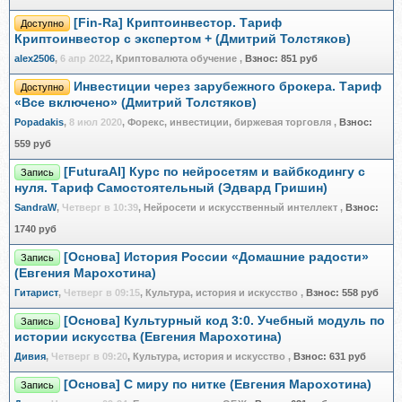
[Fin-Ra] Криптоинвестор. Тариф
Доступно
Криптоинвестор с экспертом + (Дмитрий Толстяков)
alex2506
,
6 апр 2022
, Криптовалюта обучение
,
Взнос:
851 руб
Инвестиции через зарубежного брокера. Тариф
Доступно
«Все включено» (Дмитрий Толстяков)
Popadakis
,
8 июл 2020
, Форекс, инвестиции, биржевая торговля
,
Взнос:
559 руб
[FuturaAI] Курс по нейросетям и вайбкодингу с
Запись
нуля. Тариф Самостоятельный (Эдвард Гришин)
SandraW
,
Четверг в 10:39
, Нейросети и искусственный интеллект
,
Взнос:
1740 руб
[Основа] История России «Домашние радости»
Запись
(Евгения Марохотина)
Гитарист
,
Четверг в 09:15
, Культура, история и искусство
,
Взнос:
558 руб
[Основа] Культурный код 3:0. Учебный модуль по
Запись
истории искусства (Евгения Марохотина)
Дивия
,
Четверг в 09:20
, Культура, история и искусство
,
Взнос:
631 руб
[Основа] С миру по нитке (Евгения Марохотина)
Запись