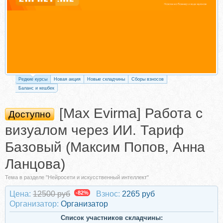
Редкие курсы
Новая акция
Новые складчины
Сборы взносов
Баланс и кешбек
[Max Evirma] Работа с
Доступно
визуалом через ИИ. Тариф
Базовый (Максим Попов, Анна
Ланцова)
Тема в разделе "Нейросети и искусственный интеллект"
Цена:
12500 руб
-82%
Взнос:
2265 руб
Организатор:
Организатор
Список участников складчины: