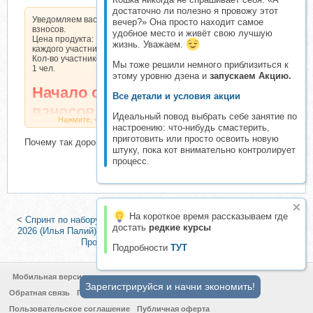
достаточно ли полезно я провожу этот
Уведомляем вас о начале сбора
вечер?» Она просто находит самое
взносов.
удобное место и живёт свою лучшую
Цена продукта: 12500 руб. Взнос с
жизнь. Уважаем.
каждого участника: 2265 руб.
Кол-во участников в основном списке:
Мы тоже решили немного приблизиться к
1 чел.
этому уровню дзена и
запускаем Акцию.
Начало сбора
Все детали и условия акции
взносов 30 Июнь
Идеальный повод выбрать себе занятие по
Нажмите, чтобы раскрыть...
2026 года
настроению: что-нибудь смастерить,
приготовить или просто освоить новую
Почему так дорого?
штуку, пока кот внимательно контролирует
процесс.
На короткое время рассказываем где
<
Спринт по набору аудитории и заработку с Claude. Спринт Лето
достать
редкие курсы
2026 (Илья Палий)
|
[Nardin Group] ИИ-отдел для селлера. Тариф
Продвинутый (Рената Нардинова)
>
Подробности
ТУТ
Мобильная версия
Зарегистрируйся и начни экономить!
Обратная связь
Политика конфиденциальности
Пользовательское соглашение
Публичная оферта