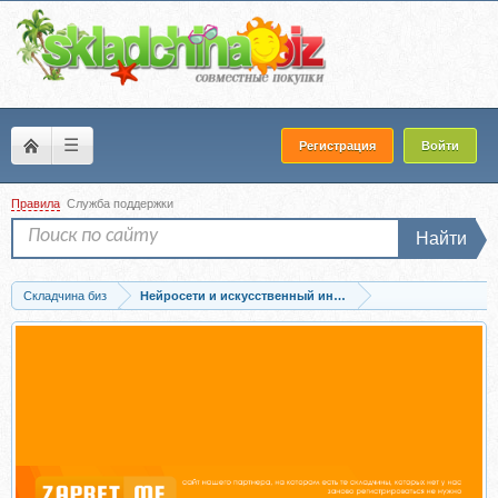
☰
Регистрация
Войти
Правила
Служба поддержки
Найти
Складчина биз
Нейросети и искусственный интеллект
Скачать [Max Evirma] Работа с визуалом через ИИ. Тариф Базовый (Максим...