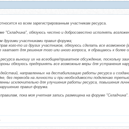
относится ко всем зарегистрированным участникам ресурса.
уме "Складчина", обязуюсь честно и добросовестно исполнять возложе
м другими участниками правил форума;
 прав кого-то из других участников, обязуюсь сделать все возможное 
не хватает для решения того или иного вопроса, я обращаюсь к более
 ресурса выношу их на всеобщее/приватное обсуждение, поскольку заи
ороны обязуюсь предпринять все возможные меры для устранения нар
 действий, направленных на дестабилизацию работы ресурса и создан
дке, без перехода на личности и при необходимости подключаю треть
ленны исключительно для улучшения работы ресурса, повышения личн
 нарушению правил форума.
правилам, пока моя учетная запись размещена на форуме "Складчина".
.