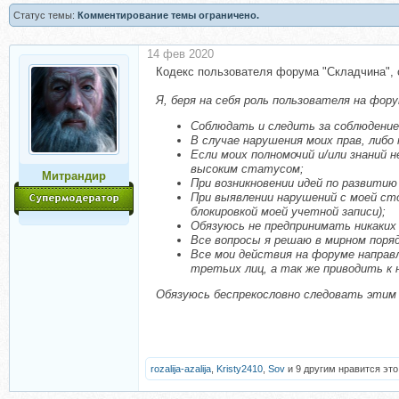
Статус темы:
Комментирование темы ограничено.
14 фев 2020
Кодекс пользователя форума "Складчина", 
Я, беря на себя роль пользователя на фор
Соблюдать и следить за соблюдение
В случае нарушения моих прав, либо
Если моих полномочий и/или знаний 
высоким статусом;
Митрандир
При возникновении идей по развитию
При выявлении нарушений с моей ст
блокировкой моей учетной записи);
Обязуюсь не предпринимать никаких
Все вопросы я решаю в мирном поря
Все мои действия на форуме направ
третьих лиц, а так же приводить к
Обязуюсь беспрекословно следовать этим 
rozalija-azalija
,
Kristy2410
,
Sov
и 9 другим нравится это