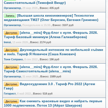
Самостоятельный (Тимофей Виндт)
Организатор
,
29 мар 2026
,
Взнос:
435 руб
[Высшая школа киноинженеров] Технологии
Запись
медиавещания ТМ27 (Олег Березин, Евгения Гриненко)
Организатор
,
Понедельник в 15:55
,
Взнос:
3107 руб
[alena__mira] Фуд-блог с нуля. Февраль 2026.
Доступно
Тариф Базовый минимум (Алена Галиакберова)
Irensi
,
13 июн 2026
,
Взнос:
2174 руб
Двухнедельный интенсив по мобильной съёмке
Доступно
и reels. Тариф Я Новичок (Саша Комович)
Тони Сопрано
,
8 сен 2022
,
Взнос:
196 руб
[alena__mira] Фуд-блог с нуля. Февраль 2026.
Доступно
Тариф Самостоятельный (alena__mira)
Организатор
,
31 июл 2025
,
Взнос:
1589 руб
Видеохудожник 3.0 . Тариф Pro 2022 (Артем
Доступно
Гавр)
Гитарист
,
8 май 2022
,
Взнос:
518 руб
Как снимать красивые видео и набрать первые
Доступно
1000 подписчиков. Поток 13 (Айрат Шакуров)