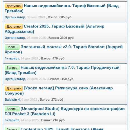
Навык видеомейкинга. Тариф Базовый (Влад
Доступно
Трембач)
Организатор
,
30 май 2024
,
Взнос:
605 руб
Creator 2025. Тариф Базовый (Альтаир
Доступно
Абдрахманов)
Организатор
,
25 июн 2025
,
Взнос:
3309 руб
Элегантный монтаж v2.0. Тариф Standart (Андрей
Запись
Хромов)
Гитарист
,
14 дек 2024
,
Взнос:
479 руб
Навык видеомейкинга 7.0. Тариф Продвинутый
Запись
(Влад Трембач)
Организатор
,
20 фев 2026
,
Взнос:
1150 руб
[Уроки легенд] Режиссура кино (Александр
Доступно
Сокуров)
Baldwin 4
,
6 авг 2021
,
Взнос:
272 руб
[Unscripted Studio] Видеокурс по кинематографии
Запись
DJI Pocket 3 (Brandon Li)
Гитарист
,
24 апр 2025
,
Взнос:
216 руб
Contention 2025. Тариф Креатор+ (Женя
Запись