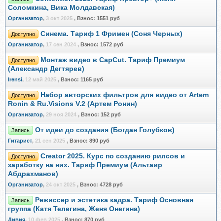
Соломкина, Вика Молдавская)
Организатор
,
3 окт 2025
,
Взнос:
1551 руб
Синема. Тариф 1 Фримен (Соня Черных)
Доступно
Организатор
,
17 сен 2024
,
Взнос:
1572 руб
Монтаж видео в CapCut. Тариф Премиум
Доступно
(Александр Дегтярев)
Irensi
,
12 май 2025
,
Взнос:
1165 руб
Набор авторских фильтров для видео от Artem
Доступно
Ronin & Ru.Visions V.2 (Артем Ронин)
Организатор
,
29 ноя 2024
,
Взнос:
152 руб
От идеи до создания (Богдан Голубков)
Запись
Гитарист
,
21 сен 2025
,
Взнос:
890 руб
Creator 2025. Курс по созданию рилсов и
Доступно
заработку на них. Тариф Премиум (Альтаир
Абдрахманов)
Организатор
,
24 окт 2025
,
Взнос:
4728 руб
Режиссер и эстетика кадра. Тариф Основная
Запись
группа (Катя Телегина, Женя Онегина)
Дивия
,
10 фев 2025
,
Взнос:
870 руб