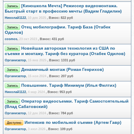
[Киношкола Мечта] Режиссер видеомонтажа.
Запись
Быстрый старт в профессию мечты (Вадим Гладилин)
Николай1122
,
10 дек 2025
,
Взнос:
822 руб
Отец мобилографии. Тариф База (Отабек
Запись
Одилов)
cosmos
,
23 окт 2023
,
Взнос:
431 руб
Новейшая авторская технология из США по
Запись
съемке и монтажу. Тариф без куратора (Отабек Одилов)
Организатор
,
15 янв 2025
,
Взнос:
1331 руб
Динамичный монтаж (Роман Генрихов)
Запись
Организатор
,
15 ноя 2024
,
Взнос:
207 руб
Повышение. Тариф Минимум (Илья Филтих)
Запись
Николай1122
,
4 мар 2024
,
Взнос:
953 руб
Оператор видеосъемки. Тариф Самостоятельный
Запись
(Влад Сабатовский)
Организатор
,
12 дек 2024
,
Взнос:
784 руб
Интенсив по мобильной съемке (Артем Гавр)
Доступно
Организатор
,
3 июл 2026
,
Взнос:
109 руб