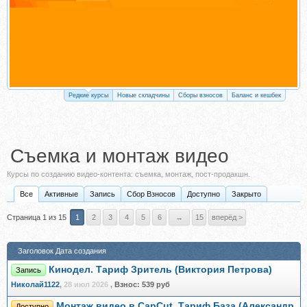
Редкие курсы
Новые складчины
Сборы взносов
Баланс и кешбек
Съемка и монтаж видео
Курсы по созданию видео-контента: съемка, монтаж, пост-продакшн.
Все
Активные
Запись
Сбор Взносов
Доступно
Закрыто
Страница 1 из 15
1
2
3
4
5
6
→
15
вперёд >
Заголовок
Дата создания
Кинодел. Тариф Зритель (Виктория Петрова)
Запись
Николай1122
,
28 июл 2026
,
Взнос:
539 руб
Монтаж видео в CapCut. Тариф База (Александр
Доступно