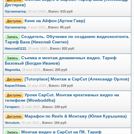
Дегтярев)
Организатор
,
30 окт 2025
,
Взнос:
615 руб
Кино на Айфон (Артем Гавр)
Доступно
Организатор
,
9 июл 2026
,
Взнос:
85 руб
Создатель. Обучение по созданию видеоконтента.
Запись
Тариф База (Николай Снитко)
Николай1122
,
18 июн 2025
,
Взнос:
820 руб
Съемка и монтаж динамичных видео. Тариф
Запись
Базовый (Богдан Иванов)
Magnetka
,
18 ноя 2025
,
Взнос:
293 руб
[Tutorplace] Монтаж в CapCut (Александр Орлов)
Доступно
БаракОбама
,
22 мар 2026
,
Взнос:
109 руб
Уроки CapCut. Монтаж креативных видео на
Доступно
телефоне (Wowbuddha)
Гитарист
,
11 май 2024
,
Взнос:
109 руб
Марафон по Reels & Монтажу (Юлия Курышева)
Доступно
Verculum
,
30 сен 2021
,
Взнос:
164 руб
Монтаж видео в CapCut на ПК. Тариф
Запись