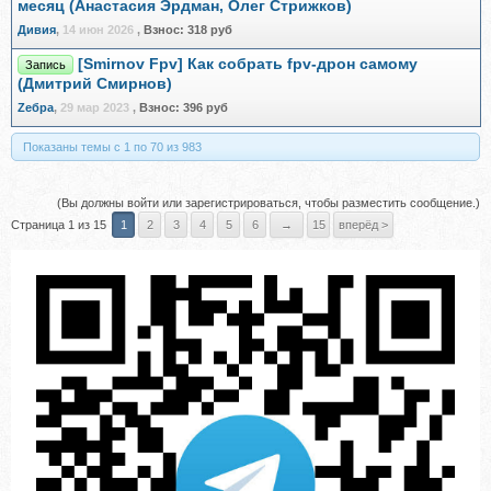
месяц (Анастасия Эрдман, Олег Стрижков)
Дивия
,
14 июн 2026
,
Взнос:
318 руб
[Smirnov Fpv] Как собрать fpv-дрон самому
Запись
(Дмитрий Смирнов)
Zебра
,
29 мар 2023
,
Взнос:
396 руб
Показаны темы с 1 по 70 из 983
(Вы должны войти или зарегистрироваться, чтобы разместить сообщение.)
Страница 1 из 15
1
2
3
4
5
6
→
15
вперёд >