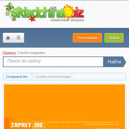
☰
Регистрация
Войти
Правила
Служба поддержки
Найти
Складчина биз
Съемка и монтаж видео