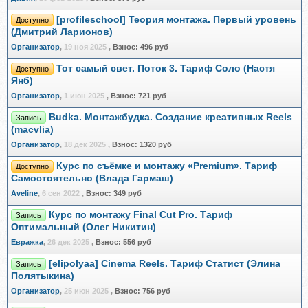
[profileschool] Теория монтажа. Первый уровень
Доступно
(Дмитрий Ларионов)
Организатор
,
19 ноя 2025
,
Взнос:
496 руб
Тот самый свет. Поток 3. Тариф Соло (Настя
Доступно
Янб)
Организатор
,
1 июн 2025
,
Взнос:
721 руб
Budka. Монтажбудка. Создание креативных Reels
Запись
(macvlia)
Организатор
,
18 дек 2025
,
Взнос:
1320 руб
Курс по съёмке и монтажу «Premium». Тариф
Доступно
Самостоятельно (Влада Гармаш)
Aveline
,
6 сен 2022
,
Взнос:
349 руб
Курс по монтажу Final Cut Pro. Тариф
Запись
Оптимальный (Олег Никитин)
Евражкa
,
26 дек 2025
,
Взнос:
556 руб
[elipolyaa] Cinema Reels. Тариф Статист (Элина
Запись
Полятыкина)
Организатор
,
25 июн 2025
,
Взнос:
756 руб