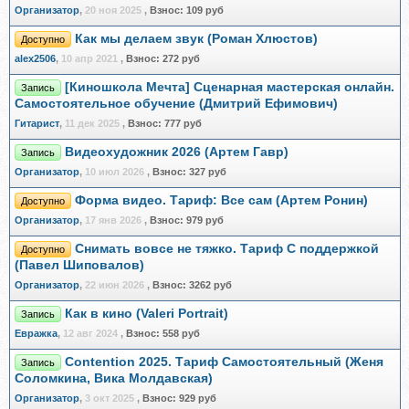
Организатор
,
20 ноя 2025
,
Взнос:
109 руб
Как мы делаем звук (Роман Хлюстов)
Доступно
alex2506
,
10 апр 2021
,
Взнос:
272 руб
[Киношкола Мечта] Сценарная мастерская онлайн.
Запись
Самостоятельное обучение (Дмитрий Ефимович)
Гитарист
,
11 дек 2025
,
Взнос:
777 руб
Видеохудожник 2026 (Артем Гавр)
Запись
Организатор
,
10 июл 2026
,
Взнос:
327 руб
Форма видео. Тариф: Все сам (Артем Ронин)
Доступно
Организатор
,
17 янв 2026
,
Взнос:
979 руб
Снимать вовсе не тяжко. Тариф С поддержкой
Доступно
(Павел Шиповалов)
Организатор
,
22 июн 2026
,
Взнос:
3262 руб
Как в кино (Valeri Portrait)
Запись
Евражкa
,
12 авг 2024
,
Взнос:
558 руб
Contention 2025. Тариф Самостоятельный (Женя
Запись
Соломкина, Вика Молдавская)
Организатор
,
3 окт 2025
,
Взнос:
929 руб