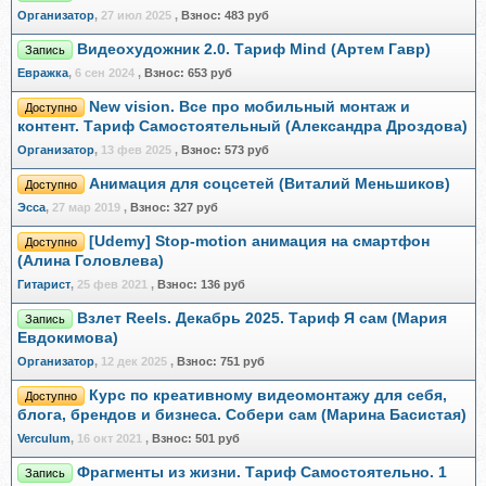
Организатор
,
27 июл 2025
,
Взнос:
483 руб
Видеохудожник 2.0. Тариф Mind (Артем Гавр)
Запись
Евражкa
,
6 сен 2024
,
Взнос:
653 руб
New vision. Все про мобильный монтаж и
Доступно
контент. Тариф Самостоятельный (Александра Дроздова)
Организатор
,
13 фев 2025
,
Взнос:
573 руб
Анимация для соцсетей (Виталий Меньшиков)
Доступно
Эсса
,
27 мар 2019
,
Взнос:
327 руб
[Udemy] Stop-motion анимация на смартфон
Доступно
(Алина Головлева)
Гитарист
,
25 фев 2021
,
Взнос:
136 руб
Взлет Reels. Декабрь 2025. Тариф Я сам (Мария
Запись
Евдокимова)
Организатор
,
12 дек 2025
,
Взнос:
751 руб
Курс по креативному видеомонтажу для себя,
Доступно
блога, брендов и бизнеса. Собери сам (Марина Басистая)
Verculum
,
16 окт 2021
,
Взнос:
501 руб
Фрагменты из жизни. Тариф Самостоятельно. 1
Запись