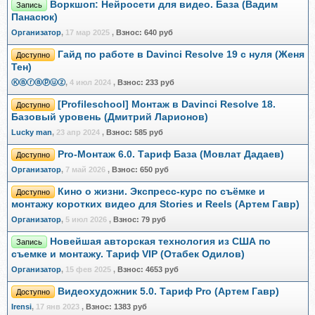
Воркшоп: Нейросети для видео. База (Вадим
Запись
Панасюк)
Организатор
,
17 мар 2025
,
Взнос:
640 руб
Гайд по работе в Davinci Resolve 19 с нуля (Женя
Доступно
Тен)
Ⓚⓐⓡⓐⓟⓤⓩ
,
4 июл 2024
,
Взнос:
233 руб
[Profileschool] Монтаж в Davinci Resolve 18.
Доступно
Базовый уровень (Дмитрий Ларионов)
Lucky man
,
23 апр 2024
,
Взнос:
585 руб
Pro-Монтаж 6.0. Тариф База (Мовлат Дадаев)
Доступно
Организатор
,
7 май 2026
,
Взнос:
650 руб
Кино о жизни. Экспресс-курс по съёмке и
Доступно
монтажу коротких видео для Stories и Reels (Артем Гавр)
Организатор
,
5 июл 2026
,
Взнос:
79 руб
Новейшая авторская технология из США по
Запись
съемке и монтажу. Тариф VIP (Отабек Одилов)
Организатор
,
15 фев 2025
,
Взнос:
4653 руб
Видеохудожник 5.0. Тариф Pro (Артем Гавр)
Доступно
Irensi
,
17 янв 2023
,
Взнос:
1383 руб