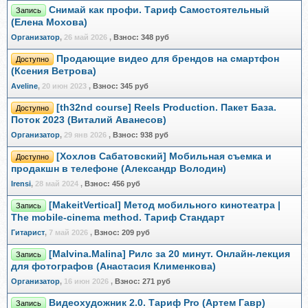
Снимай как профи. Тариф Самостоятельный
Запись
(Елена Мохова)
Организатор
,
26 май 2026
,
Взнос:
348 руб
Продающие видео для брендов на смартфон
Доступно
(Ксения Ветрова)
Aveline
,
20 июн 2023
,
Взнос:
345 руб
[th32nd course] Reels Production. Пакет База.
Доступно
Поток 2023 (Виталий Аванесов)
Организатор
,
29 янв 2026
,
Взнос:
938 руб
[Хохлов Сабатовский] Мобильная съемка и
Доступно
продакшн в телефоне (Александр Володин)
Irensi
,
28 май 2024
,
Взнос:
456 руб
[MakeitVertical] Метод мобильного кинотеатра |
Запись
The mobile-cinema method. Тариф Стандарт
Гитарист
,
7 май 2026
,
Взнос:
209 руб
[Malvina.Malina] Рилс за 20 минут. Онлайн-лекция
Запись
для фотографов (Анастасия Клименкова)
Организатор
,
16 июн 2026
,
Взнос:
271 руб
Видеохудожник 2.0. Тариф Pro (Артем Гавр)
Запись