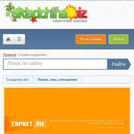
☰
Регистрация
Войти
Правила
Служба поддержки
Найти
Складчина биз
Пикап, секс, отношения
Скачать Техника сквирта. Струйный оргазм (Сергей Иванов)