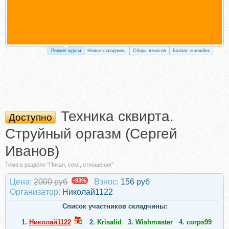
Редкие курсы
Новые складчины
Сборы взносов
Баланс и кешбек
Техника сквирта.
Доступно
Струйный оргазм (Сергей
Иванов)
Тема в разделе "Пикап, секс, отношения"
Цена:
2000 руб
-93%
Взнос:
156 руб
Организатор:
Николай1122
Список участников складчины:
1.
Николай1122
2.
Krisalid
3.
Wishmaster
4.
corps99