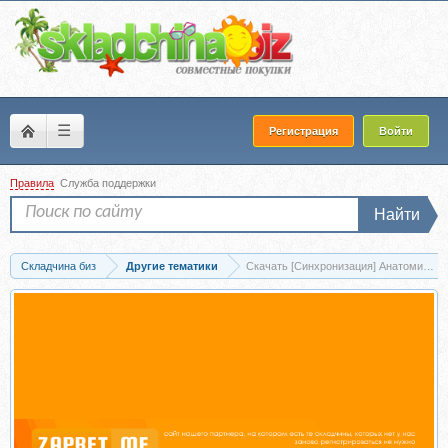
☰
Регистрация
Войти
Правила
Служба поддержки
Найти
Складчина биз
Другие тематики
Скачать [Синхронизация] Анатомия сек