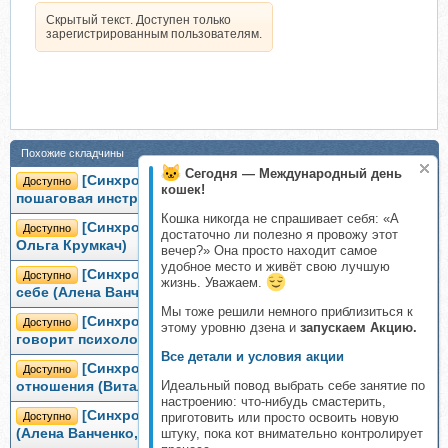
Скрытый текст. Доступен только
зарегистрированным пользователям.
Похожие складчины
Сегодня — Международный день
[Синхронизация] Счастливые отношения:
Доступно
кошек!
пошаговая инструкция (Алена Ванченко)
Кошка никогда не спрашивает себя: «А
[Синхронизация] Это - секс (Алена Ванченко,
Доступно
достаточно ли полезно я провожу этот
Ольга Крумкач)
вечер?» Она просто находит самое
удобное место и живёт свою лучшую
[Синхронизация] Получите инструкцию к самому
Доступно
жизнь. Уважаем.
себе (Алена Ванченко)
Мы тоже решили немного приблизиться к
[Синхронизация] Заглянуть внутрь себя: что
Доступно
этому уровню дзена и
запускаем Акцию.
говорит психология (Алена Ванченко)
Все детали и условия акции
[Синхронизация] Психология: счастливые
Доступно
Идеальный повод выбрать себе занятие по
отношения (Виталия Вдовенко, Алёна Ванченко)
настроению: что-нибудь смастерить,
[Синхронизация] В контакте со своим телом
Доступно
приготовить или просто освоить новую
(Алена Ванченко, Любовь Колтунова)
штуку, пока кот внимательно контролирует