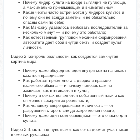
Почему лидер культа на входе выглядит не пугающе,
а максимально принимающим и внимательным;
Какие черты часто встречаются у лидеров культов и
почему они не всегда заметны и не обязательно
опасны сами по себе;
Как Мэнсону удавалось вербовать последователей за
несколько минут — и почему это работало;
Как естественный групповой механизм формирования
авторитета даёт сбой внутри секты и создаёт культ
личности.
Видео 2 Контроль реальности: как создаётся замкнутая
картина мира
Почему даже абсурдные идеи внутри секты начинают
казаться правдивыми;
Как работает приём «нога в двери» и правило
взаимного обмена — и почему человек сам не
замечает, как втягивается в культ;
Почему в сектах появляется собственный язык и как
он меняет восприятие реальности;
Как человеку «перепрошивают» личность — от
разрушения старого «я» до закрепления нового;
Почему даже один сомневающийся — это опасно для
культа.
Видео 3 Власть над чувствами: как секта держит участников
в ежовых рукавицах