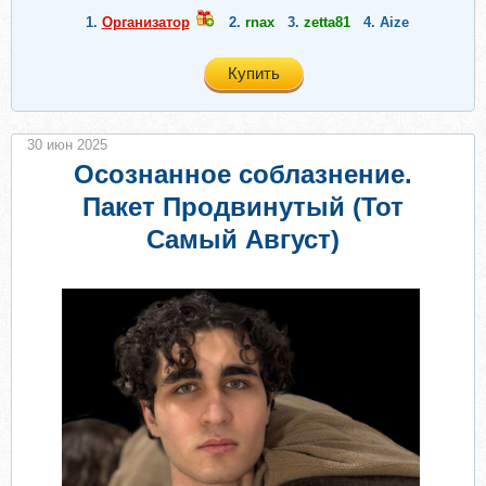
1.
Организатор
2.
rnax
3.
zetta81
4.
Aize
Купить
30 июн 2025
Осознанное соблазнение.
Пакет Продвинутый (Тот
Самый Август)