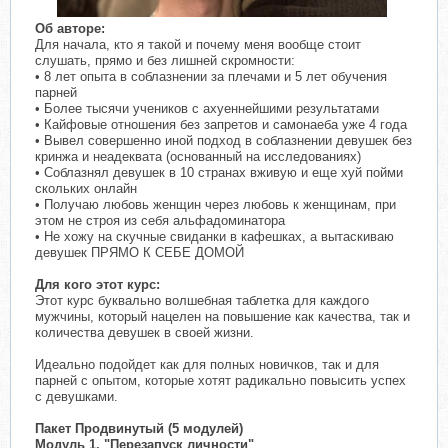
​
Об авторе:
Для начала, кто я такой и почему меня вообще стоит
слушать, прямо и без лишней скромности:
• 8 лет опыта в соблазнении за плечами и 5 лет обучения
парней
• Более тысячи учеников с ахуеннейшими результатами
• Кайфовые отношения без запретов и самонаеба уже 4 года
• Вывел совершенно иной подход в соблазнении девушек без
кринжа и неадеквата (основанный на исследованиях)
• Соблазнял девушек в 10 странах вживую и еще хуй пойми
скольких онлайн
• Получаю любовь женщин через любовь к женщинам, при
этом не строя из себя альфадоминатора
• Не хожу на скучные свиданки в кафешках, а вытаскиваю
девушек ПРЯМО К СЕБЕ ДОМОЙ
Для кого этот курс:
Этот курс буквально волшебная таблетка для каждого
мужчины, который нацелен на повышение как качества, так и
количества девушек в своей жизни.
Идеально подойдет как для полных новичков, так и для
парней с опытом, которые хотят радикально повысить успех
с девушками.
Пакет Продвинутый (5 модулей)
Модуль 1. "Перезапуск личности"