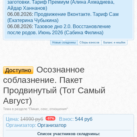
заготовки. Тариф Премиум (Алина Ахмадиева,
Айдар Ханнанов)
06.08.2026:
Продвижение Вконтакте. Тариф Сам
(Екатерина Чубыкина)
06.08.2026:
Тазовое дно 2.0. Восстановление
после родов. Июнь 2026 (Сабина Филина)
Новые складчины
Сборы взносов
Баланс и кешбек
Осознанное
Доступно
соблазнение. Пакет
Продвинутый (Тот Самый
Август)
Тема в разделе "Пикап, секс, отношения"
Цена:
14990 руб
-97%
Взнос:
544 руб
Организатор:
Организатор
Список участников складчины: