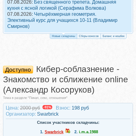
07.08.2026:
Без священного трепета. Домашняя
кухня с ясной логикой (Серафима Волкова)
07.08.2026:
Четырёхмерная геометрия.
Элективный курс для учащихся 10-11 (Владимир
Смирнов)
Новые складчины
Сборы взносов
Баланс и кешбек
Кибер-соблазнение -
Доступно
Знакомство и сближение online
(Александр Косоруков)
Тема в разделе "Пикап, секс, отношения"
Цена:
2000 руб
-91%
Взнос:
198 руб
Организатор:
Swarbrick
Список участников складчины:
1.
Swarbrick
2.
i.m.a.1988