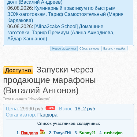
долг (Василий Андреев)
06.08.2026:
Кулинарный практикум по быстрым
ЗОЖ-заготовкам. Тариф Самостоятельный (Мария
Кардакова)
06.08.2026:
[Alina2cake School] Домашние
заготовки. Тариф Премиум (Алина Ахмадиева,
Айдар Ханнанов)
Новые складчины
Сборы взносов
Баланс и кешбек
Запуски через
Доступно
продающие марафоны
(Виталий Антонов)
Тема в разделе "Инфобизнес"
Цена:
29990 руб
-94%
Взнос:
1812 руб
Организатор:
Пандора
Список участников складчины:
1.
Пандора
2.
TanyaZHi
3.
Sunny21
4.
rushevjan