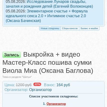
05.08.2026:
Исследование Лунаров свадьбы,
зачатия и рождения детей (Евгений Волоконцев)
05.08.2026:
Элементарное счастье + Формула
идеального секса 2.0 + Интимное счастье 2.0
(Оксана Бачинская)
Новые складчины
Сборы взносов
Баланс и кешбек
Выкройка + видео
Запись
Мастер-Класс пошива сумки
Виола Миа (Оксана Баглова)
Тема в разделе "Шитье"
Цена:
1200 руб
-87%
Взнос:
164 руб
Организатор:
Организатор
Список участников складчины:
1.
Организатор