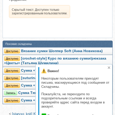
Скрытый текст. Доступен только
зарегистрированным пользователям.
Похожие складчины
Вязание сумки Шоппер Soft (Анна Новикова)
Доступно
[crochet-style] Курс по вязанию сумки/рюкзака
Доступно
«Цветы» (Татьяна Шумилина)
Сумка «Таблетка» (lomtik_bags)
Важно!
Доступно
[suturina_knit] Сумка Букле (Анна Сутурина)
Некоторым пользователям приходят
Доступно
письма, маскирующиеся под сообщения от
Сумка «Помпоны» (annetta_handmade)
Доступно
Складчины.
Сумка Тюльпан (Оксана Мельникова)
Запись
Пожалуйста, не переходите по
подозрительным ссылкам и всегда
Сумка «Берта» (_tanya_shumilina)
Доступно
проверяйте адрес сайта перед входом в
аккаунт.
<
[staryxo_knit] Юбка Motive (Юлия Старикова)
|
[lavkabulavka]