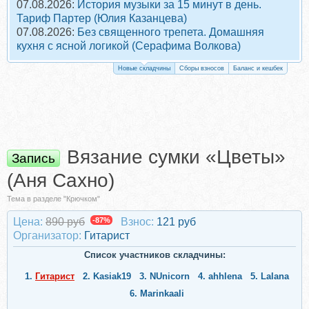
07.08.2026:
История музыки за 15 минут в день.
Тариф Партер (Юлия Казанцева)
07.08.2026:
Без священного трепета. Домашняя
кухня с ясной логикой (Серафима Волкова)
Новые складчины
Сборы взносов
Баланс и кешбек
Вязание сумки «Цветы»
Запись
(Аня Сахно)
Тема в разделе "Крючком"
Цена:
890 руб
-87%
Взнос:
121 руб
Организатор:
Гитарист
Список участников складчины:
1.
Гитарист
2.
Kasiak19
3.
NUnicorn
4.
ahhlena
5.
Lalana
6.
Marinkaali