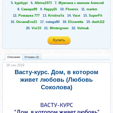
5.
kypikypi
6.
Albina1973
7.
Мужчина с именем Алексей
8.
Самира99
9.
HappyDi
10.
Fhoenix
11.
markm
12.
Ромашка 777
13.
KristinaYa
14.
Vacя
15.
SuperFit
16.
ОксанаEvs21
17.
nataga80
18.
Elizavetta
19.
dash112
20.
Vivi33
21.
Wintergreen
22.
Volmak
Купить
Описание
Отзывы (2)
29 сен 2019
Васту-курс. Дoм, в кoторoм
живeт любoвь (Любoвь
Coкoловa)