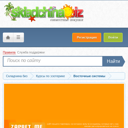
☰
Регистрация
Войти
Правила
Служба поддержки
Найти
Складчина биз
Курсы по эзотерике
Восточные системы
Скачать Васту-курс. Дoм, в кoторoм живeт любoвь (Любoвь Coкoловa)