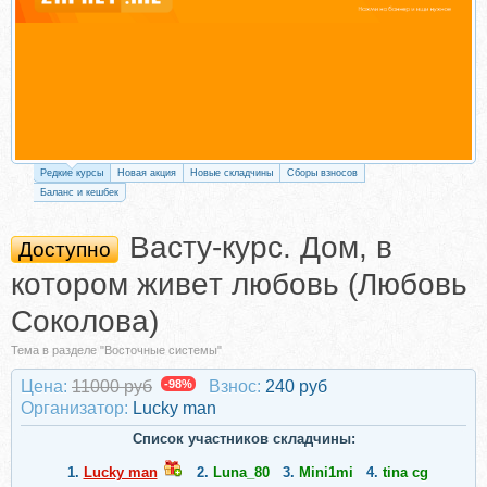
Редкие курсы
Новая акция
Новые складчины
Сборы взносов
Баланс и кешбек
Васту-курс. Дoм, в
Доступно
кoторoм живeт любoвь (Любoвь
Coкoловa)
Тема в разделе "Восточные системы"
Цена:
11000 руб
-98%
Взнос:
240 руб
Организатор:
Lucky man
Список участников складчины:
1.
Lucky man
2.
Luna_80
3.
Mini1mi
4.
tina cg