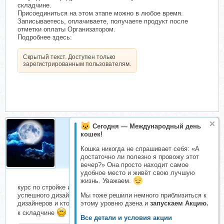
складчине.
Присоединиться на этом этапе можно в любое время.
Записываетесь, оплачиваете, получаете продукт после
отметки оплаты Организатором.
Подробнее здесь:
Скрытый текст. Доступен только
зарегистрированным пользователям.
Сегодня — Международный день
кошек!
Luna_80
Активный складчик
Кошка никогда не спрашивает себя: «А
достаточно ли полезно я провожу этот
вечер?» Она просто находит самое
удобное место и живёт свою лучшую
жизнь. Уважаем.
курс по стройке и ремонту от Александра Батенькова -
Мы тоже решили немного приблизиться к
успешного дизайнера из Москвы! Курс полезен для
этому уровню дзена и
запускаем Акцию.
дизайнеров и кто делает сам себе ремонт! Присоединяйтесь
к складчине
Все детали и условия акции