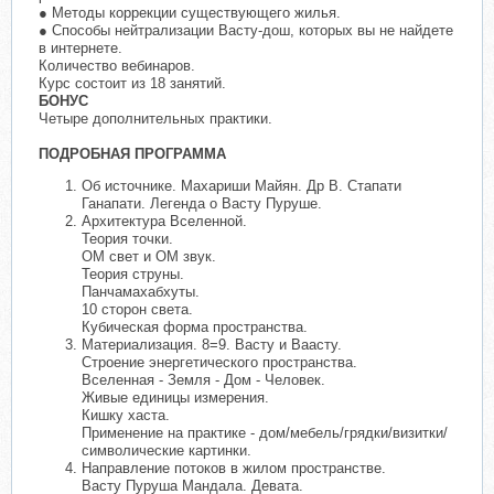
● Методы коррекции существующего жилья.
● Способы нейтрализации Васту-дош, которых вы не найдете
в интернете.
Количество вебинаров.
Курс состоит из 18 занятий.
БОНУС
Четыре дополнительных практики.
ПОДРОБНАЯ ПРОГРАММА
Об источнике. Махариши Майян. Др В. Стапати
Ганапати. Легенда о Васту Пуруше.
Архитектура Вселенной.
Теория точки.
ОМ свет и ОМ звук.
Теория струны.
Панчамахабхуты.
10 сторон света.
Кубическая форма пространства.
Материализация. 8=9. Васту и Ваасту.
Строение энергетического пространства.
Вселенная - Земля - Дом - Человек.
Живые единицы измерения.
Кишку хаста.
Применение на практике - дом/мебель/грядки/визитки/
символические картинки.
Направление потоков в жилом пространстве.
Васту Пуруша Мандала. Девата.