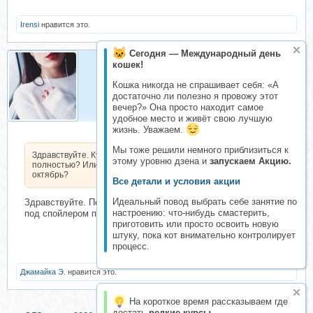
Irensi
нравится это.
Сегодня — Международный день
кошек!
Irensi
Кошка никогда не спрашивает себя: «А
Организатор складчин
достаточно ли полезно я провожу этот
вечер?» Она просто находит самое
удобное место и живёт свою лучшую
жизнь. Уважаем.
Мы тоже решили немного приблизиться к
Здравствуйте. Курс доступен
этому уровню дзена и
запускаем Акцию.
полностью? Или только за сентябрь,
октябрь?
Все детали и условия акции
Идеальный повод выбрать себе занятие по
Здравствуйте. Полностью с сентября по май включительно,
настроению: что-нибудь смастерить,
под спойлером полная информация
приготовить или просто освоить новую
штуку, пока кот внимательно контролирует
процесс.
Джамайка Э.
нравится это.
На короткое время рассказываем где
достать
редкие курсы