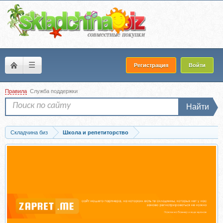
☰
Регистрация
Войти
Правила
Служба поддержки
Найти
Складчина биз
Школа и репетиторство
Скачать [Умскул] Основной курс подготовки к ОГЭ по Математике (Данир Баев)