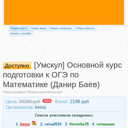
Редкие курсы
Новая акция
Новые складчины
Сборы взносов
Баланс и кешбек
[Умскул] Основной курс
Доступно
подготовки к ОГЭ по
Математике (Данир Баев)
Тема в разделе "Школа и репетиторство"
Цена:
30280 руб
-93%
Взнос:
2196 руб
Организатор:
Irensi
Список участников складчины:
1.
Irensi
2.
raina2010
3.
Veronika78
4.
татианаан