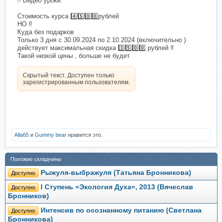
✅Видео уроки.
Стоимость курса 4️⃣5️⃣0️⃣0️⃣рублей
НО ‼️
Куда без подарков
Только 3 дня с 30.09.2024 по 2.10.2024 (включительно )
действует максимальная скидка 3️⃣5️⃣0️⃣0️⃣ рублей ‼️
Такой низкой цены , больше не будет
Скрытый текст. Доступен только
зарегистрированным пользователям.
Alla65
и
Gummy bear
нравится это.
Похожие складчины
Рыжуля-выбражуля (Татьяна Бронникова)
Доступно
I Ступень «Экология Духа», 2013 (Вячеслав
Доступно
Бронников)
Интенсив по осознанному питанию (Светлана
Доступно
Бронникова)