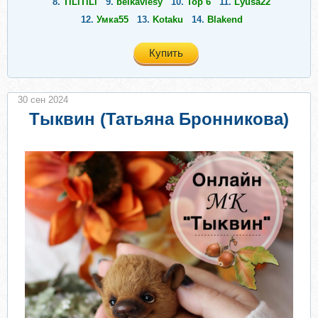
8.
TiLiTiLi
9.
belkavlesy
10.
Тор 6
11.
Lyusa22
12.
Умка55
13.
Kotaku
14.
Blakend
Купить
30 сен 2024
Тыквин (Татьяна Бронникова)