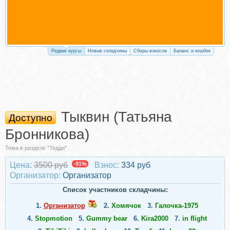
Редкие курсы
Новые складчины
Сборы взносов
Баланс и кешбек
Тыквин (Татьяна
Доступно
Бронникова)
Тема в разделе "Тедди"
Цена:
3500 руб
-91%
Взнос:
334 руб
Организатор:
Организатор
Список участников складчины:
1.
Организатор
2.
Хомячок
3.
Галочка-1975
4.
Stopmotion
5.
Gummy bear
6.
Kira2000
7.
in flight