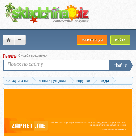
☰
Регистрация
Войти
Правила
Служба поддержки
Найти
Складчина биз
Хобби и рукоделие
Игрушки
Тедди
Скачать Тыквин (Татьяна Бронникова)