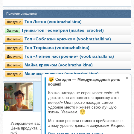
Похожие складчины
Топ Лотос (voobrazhalkina)
Доступно
Туника-топ Геометрия (martes_crochet)
Запись
Топ «Соблазн» крючком (voobrazhalkina)
Доступно
Топ Тropicanа (voobrazhalkina)
Доступно
Топ «Летнее настроение» (voobrazhalkina)
Доступно
Майка крючком (voobrazhalkina)
Доступно
Манишка крючком (voobrazhalkina)
Доступно
Сегодня — Международный день
кошек!
Кошка никогда не спрашивает себя: «А
Организатор
достаточно ли полезно я провожу этот
Организатор складчин
вечер?» Она просто находит самое
удобное место и живёт свою лучшую
жизнь. Уважаем.
Мы тоже решили немного приблизиться к
Уведомляем вас о начале сбора взносов.
этому уровню дзена и
запускаем Акцию.
Цена продукта: 1000 руб. Взнос с каждого участника: 109
руб.