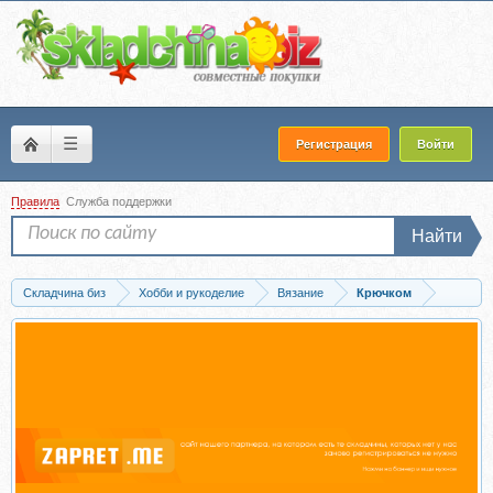
☰
Регистрация
Войти
Правила
Служба поддержки
Найти
Складчина биз
Хобби и рукоделие
Вязание
Крючком
Скачать Топ Геометрия (voobrazhalkina)