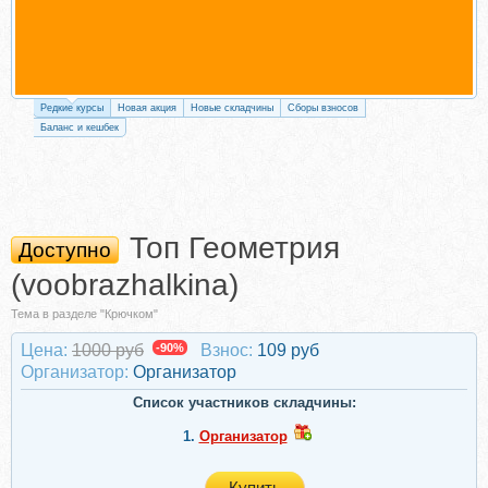
Редкие курсы
Новая акция
Новые складчины
Сборы взносов
Баланс и кешбек
Топ Геометрия
Доступно
(voobrazhalkina)
Тема в разделе "Крючком"
Цена:
1000 руб
-90%
Взнос:
109 руб
Организатор:
Организатор
Список участников складчины:
1.
Организатор
Купить