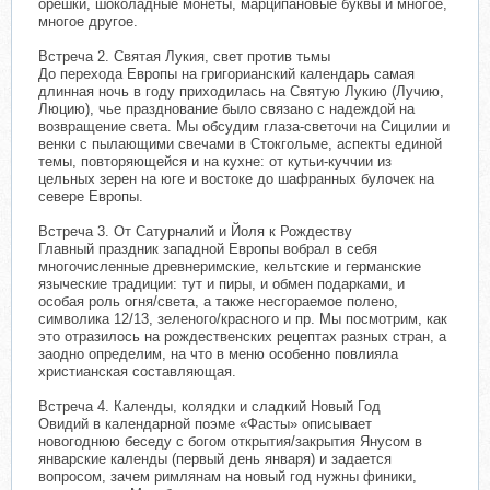
орешки, шоколадные монеты, марципановые буквы и многое,
многое другое.
Встреча 2. Святая Лукия, свет против тьмы
До перехода Европы на григорианский календарь самая
длинная ночь в году приходилась на Святую Лукию (Лучию,
Люцию), чье празднование было связано с надеждой на
возвращение света. Мы обсудим глаза-светочи на Сицилии и
венки с пылающими свечами в Стокгольме, аспекты единой
темы, повторяющейся и на кухне: от кутьи-куччии из
цельных зерен на юге и востоке до шафранных булочек на
севере Европы.
Встреча 3. От Сатурналий и Йоля к Рождеству
Главный праздник западной Европы вобрал в себя
многочисленные древнеримские, кельтские и германские
языческие традиции: тут и пиры, и обмен подарками, и
особая роль огня/света, а также несгораемое полено,
символика 12/13, зеленого/красного и пр. Мы посмотрим, как
это отразилось на рождественских рецептах разных стран, а
заодно определим, на что в меню особенно повлияла
христианская составляющая.
Встреча 4. Календы, колядки и сладкий Новый Год
Овидий в календарной поэме «Фасты» описывает
новогоднюю беседу с богом открытия/закрытия Янусом в
январские календы (первый день января) и задается
вопросом, зачем римлянам на новый год нужны финики,