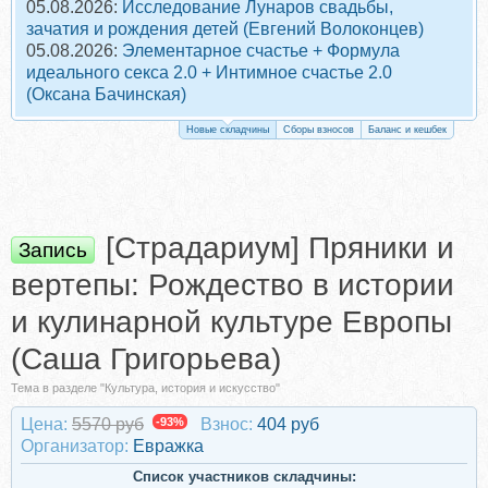
05.08.2026:
Исследование Лунаров свадьбы,
зачатия и рождения детей (Евгений Волоконцев)
05.08.2026:
Элементарное счастье + Формула
идеального секса 2.0 + Интимное счастье 2.0
(Оксана Бачинская)
Новые складчины
Сборы взносов
Баланс и кешбек
[Страдариум] Пряники и
Запись
вертепы: Рождество в истории
и кулинарной культуре Европы
(Саша Григорьева)
Тема в разделе "Культура, история и искусство"
Цена:
5570 руб
-93%
Взнос:
404 руб
Организатор:
Евражкa
Список участников складчины: