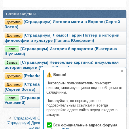
Похожие складчины
[Страдариум] История магии в Европе (Сергей
Доступно
Зотов)
[Страдариум] Люмос! Гарри Поттер в истории,
Доступно
философии и культуре (Галина Юзефович)
[Страдариум] История бюрократии (Екатерина
Запись
Шульман)
[Страдариум] Невеселые картинки: визуальная
Запись
история смерти (Сергей Зотов)
Важно!
[Pekarko] Альпийские пряники (Ольга Кащиц)
Доступно
Некоторым пользователям приходят
[Страдариум] История алхимии и ее символов
Доступно
письма, маскирующиеся под сообщения от
(Сергей Зотов)
Складчины.
[Страдариум] Рождение Церкви (Алексей
Запись
Пожалуйста, не переходите по
Уминский)
подозрительным ссылкам и всегда
проверяйте адрес сайта перед входом в
аккаунт.
<
[Страдариум] Страдания по Шекспиру (Ника Пархомовская)
|
[Страдариум] Древние славяне и начальная Русь. От расселения
Все
официальные адреса форума
до выбора веры (Владимир Петрухин)
>