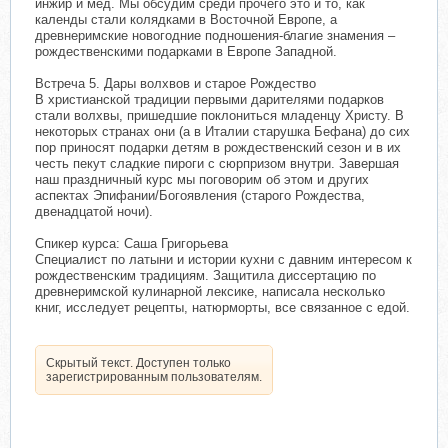
инжир и мед. Мы обсудим среди прочего это и то, как
календы стали колядками в Восточной Европе, а
древнеримские новогодние подношения-благие знамения –
рождественскими подарками в Европе Западной.
Встреча 5. Дары волхвов и старое Рождество
В христианской традиции первыми дарителями подарков
стали волхвы, пришедшие поклониться младенцу Христу. В
некоторых странах они (а в Италии старушка Бефана) до сих
пор приносят подарки детям в рождественский сезон и в их
честь пекут сладкие пироги с сюрпризом внутри. Завершая
наш праздничный курс мы поговорим об этом и других
аспектах Эпифании/Богоявления (старого Рождества,
двенадцатой ночи).
Спикер курса: Саша Григорьева
Специалист по латыни и истории кухни с давним интересом к
рождественским традициям. Защитила диссертацию по
древнеримской кулинарной лексике, написала несколько
книг, исследует рецепты, натюрморты, все связанное с едой.
Скрытый текст. Доступен только
зарегистрированным пользователям.