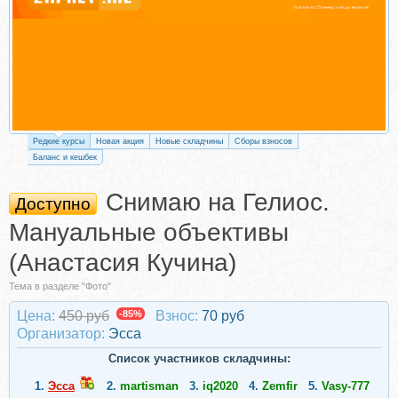
Редкие курсы
Новая акция
Новые складчины
Сборы взносов
Баланс и кешбек
Снимаю на Гелиос.
Доступно
Мануальные объективы
(Анастасия Кучина)
Тема в разделе "Фото"
Цена:
450 руб
-85%
Взнос:
70 руб
Организатор:
Эсса
Список участников складчины:
1.
Эсса
2.
martisman
3.
iq2020
4.
Zemfir
5.
Vasy-777