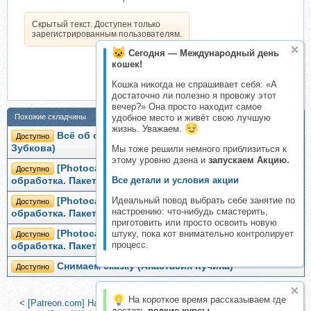
Скрытый текст. Доступен только
зарегистрированным пользователям.
Сегодня — Международный день
кошек!
Кошка никогда не спрашивает себя: «А
достаточно ли полезно я провожу этот
вечер?» Она просто находит самое
Похожие складчины
удобное место и живёт свою лучшую
жизнь. Уважаем.
Всё об объективах гелиос от А до Я (Анастасия
Доступно
Зубкова)
Мы тоже решили немного приблизиться к
этому уровню дзена и
запускаем Акцию.
[Photocasa] Лето в объективе. Съемка и
Доступно
Все детали и условия акции
обработка. Пакет Продвинутый (Анастасия Кучина)
Идеальный повод выбрать себе занятие по
[Photocasa] Лето в объективе. Съемка и
Доступно
настроению: что-нибудь смастерить,
обработка. Пакет Все включено (Анастасия Кучина)
приготовить или просто освоить новую
[Photocasa] Лето в объективе. Съемка и
штуку, пока кот внимательно контролирует
Доступно
процесс.
обработка. Пакет Базовый (Анастасия Кучина)
Снимаем сказку (Анастасия Кучина)
Доступно
На короткое время рассказываем где
<
[Patreon.com] Набор видеоуроков по обработке пляжных фото
достать
редкие курсы