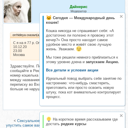
Дайнерис
Модератор
Сегодня — Международный день
кошек!
Кошка никогда не спрашивает себя: «А
orrhideya сказал(а):
достаточно ли полезно я провожу этот
вечер?» Она просто находит самое
С я на я 77 р. Orrhideya 11070
удобное место и живёт свою лучшую
10.12.20
жизнь. Уважаем.
23.00
Москва
Мы тоже решили немного приблизиться к
этому уровню дзена и
запускаем Акцию.
Здравствуйте. Пожалуйста, соблюдайте Правила. Об оплате
Все детали и условия акции
сообщайте в Реквизитах темы(переписка, где Вы брали
номер кошелька для оплаты). Кнопка Реквизиты находится
Идеальный повод выбрать себе занятие по
между названием темы и списком участников. Либо ищите
настроению: что-нибудь смастерить,
переписку во Входящих сообщениях на форуме. Прошу Вас
приготовить или просто освоить новую
больше не нарушать Правила и быть внимательнее.
штуку, пока кот внимательно контролирует
процесс.
На короткое время рассказываем где
<
Сексуальное воспитание от рождения до 18 лет. Как не
достать
редкие курсы
упустить самое важное (Оксана Ковалевская)
|
Виды материнства