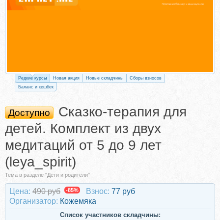
Редкие курсы
Новая акция
Новые складчины
Сборы взносов
Баланс и кешбек
Сказко-терапия для
Доступно
детей. Комплект из двух
медитаций от 5 до 9 лет
(leya_spirit)
Тема в разделе "Дети и родители"
Цена:
490 руб
-85%
Взнос:
77 руб
Организатор:
Кожемяка
Список участников складчины: