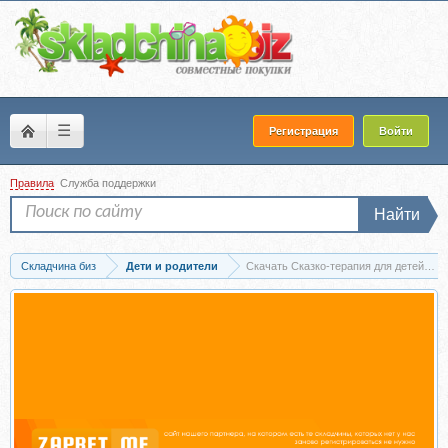
☰
Регистрация
Войти
Правила
Служба поддержки
Найти
Складчина биз
Дети и родители
Скачать Сказко-терапия для детей. Комп