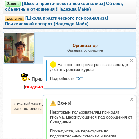
[Школа практического психоанализа] Объект,
Запись
объектные отношения (Надежда Майн)
[Школа практического психоанализа]
Доступно
Психический аппарат (Надежда Майн)
Организатор
Организатор складчин
На короткое время рассказываем где
достать
редкие курсы
Приветствую тебя
Подробности
гость
ТУТ
, присоединяйся
(
выдача материала после оплаты
)
Важно!
Скрытый текст. Доступен только
зарегистрированным пользователям.
Некоторым пользователям приходят
письма, маскирующиеся под сообщения от
Складчины.
Пожалуйста, не переходите по
подозрительным ссылкам и всегда