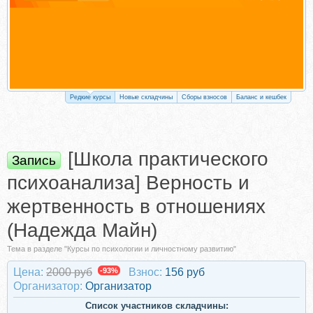
Редкие курсы
Новые складчины
Сборы взносов
Баланс и кешбек
[Школа практического
Запись
психоанализа] Верность и
жертвенность в отношениях
(Надежда Майн)
Тема в разделе "Курсы по психологии и личностному развитию"
Цена:
2000 руб
-93%
Взнос:
156 руб
Организатор:
Организатор
Список участников складчины: