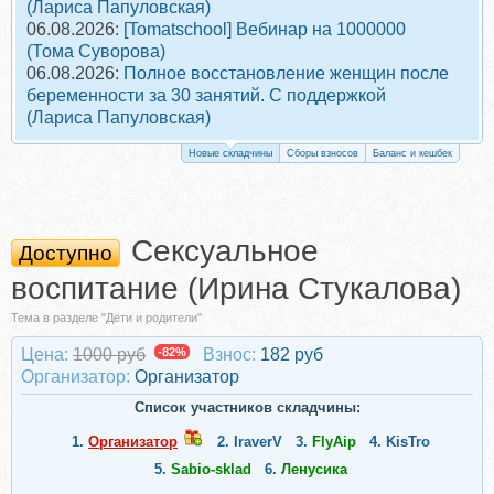
(Лариса Папуловская)
06.08.2026:
[Tomatschool] Вебинар на 1000000
(Тома Суворова)
06.08.2026:
Полное восстановление женщин после
беременности за 30 занятий. С поддержкой
(Лариса Папуловская)
Новые складчины
Сборы взносов
Баланс и кешбек
Сексуальное
Доступно
воспитание (Ирина Стукалова)
Тема в разделе "Дети и родители"
Цена:
1000 руб
-82%
Взнос:
182 руб
Организатор:
Организатор
Список участников складчины:
1.
Организатор
2.
IraverV
3.
FlyAip
4.
KisTro
5.
Sabio-sklad
6.
Ленусика