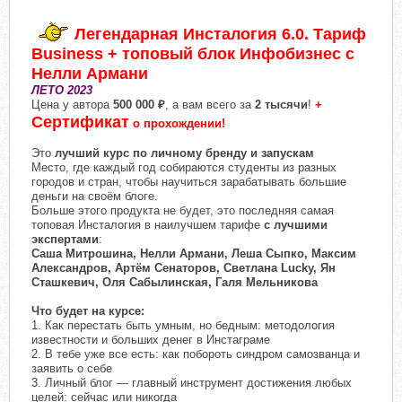
Легендарная Инсталогия 6.0. Тариф
Business + топовый блок Инфобизнес с
Нелли Армани
ЛЕТО 2023
Цена у автора
500 000 ₽
, а вам всего за
2 тысячи
!
+
Сертификат
о прохождении!
Это
лучший курс по личному бренду и запускам
Место, где каждый год собираются студенты из разных
городов и стран, чтобы научиться зарабатывать большие
деньги на своём блоге.
Больше этого продукта не будет, это последняя самая
топовая Инсталогия в наилучшем тарифе
с лучшими
экспертами
:
Саша Митрошина, Нелли Армани, Леша Сыпко, Максим
Александров, Артём Сенаторов, Светлана Lucky, Ян
Сташкевич, Оля Сабылинская, Галя Мельникова
Что будет на курсе:
1. Как перестать быть умным, но бедным: методология
известности и больших денег в Инстаграме
2. В тебе уже все есть: как побороть синдром самозванца и
заявить о себе
3. Личный блог — главный инструмент достижения любых
целей: сейчас или никогда