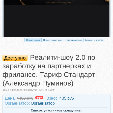
Новая акция
Новые складчины
Сборы взносов
Баланс и кешбек
Реалити-шоу 2.0 по
Доступно
заработку на партнерках и
фрилансе. Тариф Стандарт
(Александр Пуминов)
Тема в разделе "Раскрутка, SEO и SMM"
Цена:
4400 руб
-91%
Взнос:
435 руб
Организатор:
Организатор
Список участников складчины: