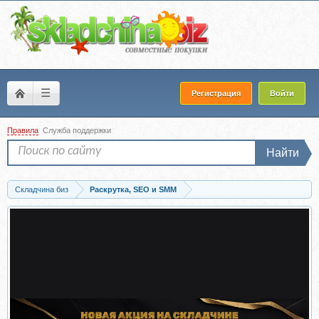
☰
Регистрация
Войти
Правила
Служба поддержки
Найти
Складчина биз
Раскрутка, SEO и SMM
Скачать Реалити-шоу 2.0 по заработку на партнерках и фрилансе. Тариф...