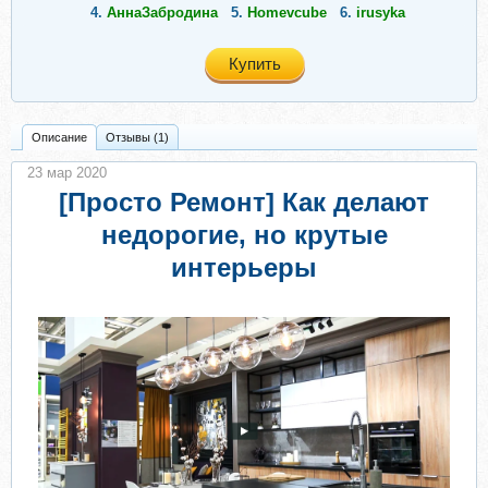
4.
АннаЗабродина
5.
Homevcube
6.
irusyka
Купить
Описание
Отзывы (1)
23 мар 2020
[Просто Ремонт] Как делают
недорогие, но крутые
интерьеры