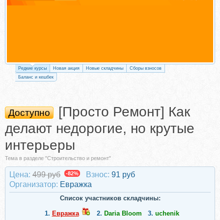
Редкие курсы
Новая акция
Новые складчины
Сборы взносов
Баланс и кешбек
[Просто Ремонт] Как
Доступно
делают недорогие, но крутые
интерьеры
Тема в разделе "Строительство и ремонт"
Цена:
499 руб
-82%
Взнос:
91 руб
Организатор:
Евражкa
Список участников складчины:
1.
Евражкa
2.
Daria Bloom
3.
uchenik