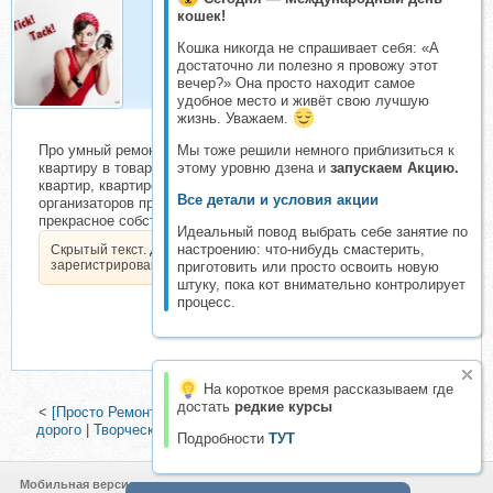
кошек!
Никулин
Кошка никогда не спрашивает себя: «А
Складчик
достаточно ли полезно я провожу этот
вечер?» Она просто находит самое
удобное место и живёт свою лучшую
жизнь. Уважаем.
Про умный ремонт - как минимальными средствами привести
Мы тоже решили немного приблизиться к
квартиру в товарный вид. Руководство для собственников
этому уровню дзена и
запускаем Акцию.
квартир, квартиросъемщиков, риэлторов, инвесторов,
Все детали и условия акции
организаторов пространства и просто любителей делать
прекрасное собственными руками!
Идеальный повод выбрать себе занятие по
настроению: что-нибудь смастерить,
Скрытый текст. Доступен только
зарегистрированным пользователям.
приготовить или просто освоить новую
штуку, пока кот внимательно контролирует
процесс.
На короткое время рассказываем где
достать
редкие курсы
<
[Просто Ремонт] Ошибки ремонта которые могут вам стоить
дорого
|
Творческий ремонт своими руками (Диана Лакшман)
>
Подробности
ТУТ
Мобильная версия