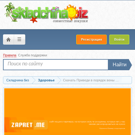
☰
Регистрация
Войти
Правила
Служба поддержки
Найти
Складчина биз
Здоровье
Скачать Приведи в порядок вены (Алексей Ма