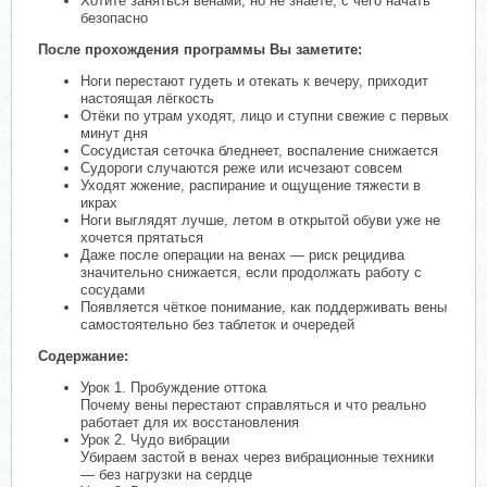
Хотите заняться венами, но не знаете, с чего начать
безопасно
После прохождения программы Вы заметите:
Ноги перестают гудеть и отекать к вечеру, приходит
настоящая лёгкость
Отёки по утрам уходят, лицо и ступни свежие с первых
минут дня
Сосудистая сеточка бледнеет, воспаление снижается
Судороги случаются реже или исчезают совсем
Уходят жжение, распирание и ощущение тяжести в
икрах
Ноги выглядят лучше, летом в открытой обуви уже не
хочется прятаться
Даже после операции на венах — риск рецидива
значительно снижается, если продолжать работу с
сосудами
Появляется чёткое понимание, как поддерживать вены
самостоятельно без таблеток и очередей
Содержание:
Урок 1. Пробуждение оттока
Почему вены перестают справляться и что реально
работает для их восстановления
Урок 2. Чудо вибрации
Убираем застой в венах через вибрационные техники
— без нагрузки на сердце