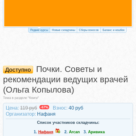
Редкие курсы
Новые складчины
Сборы взносов
Баланс и кешбек
Почки. Советы и
Доступно
рекомендации ведущих врачей
(Ольга Копылова)
Тема в разделе "Книги"
Цена:
119 руб
-67%
Взнос:
40 руб
Организатор:
Нафаня
Список участников складчины:
1.
Нафаня
2.
Arcan
3.
Аривика