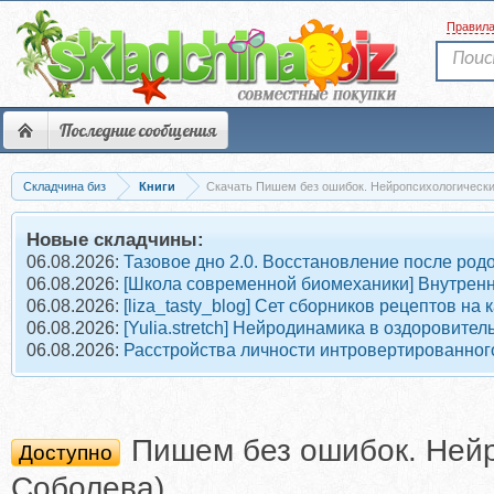
Правил
Последние сообщения
Складчина биз
Книги
Скачать Пишем без ошибок. Нейропсихологически
Новые складчины:
06.08.2026:
Тазовое дно 2.0. Восстановление после род
06.08.2026:
[Школа современной биомеханики] Внутрен
06.08.2026:
[liza_tasty_blog] Сет сборников рецептов на
06.08.2026:
[Yulia.stretch] Нейродинамика в оздоровит
06.08.2026:
Расстройства личности интровертированного
Пишем без ошибок. Нейр
Доступно
Соболева)