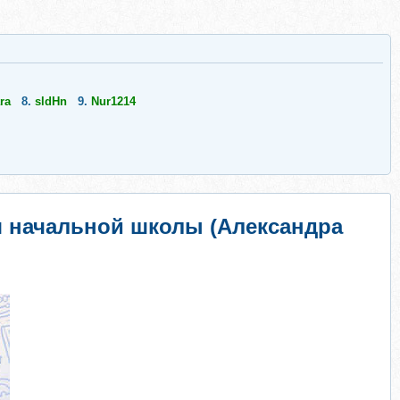
ra
8.
sldHn
9.
Nur1214
я начальной школы (Александра