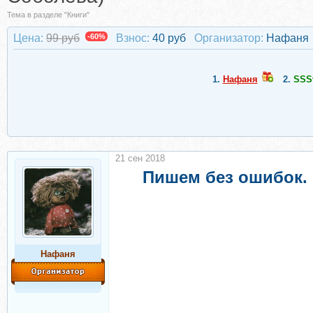
Тема в разделе "Книги"
Цена:
99 руб
-60%
Взнос:
40 руб
Организатор:
Нафаня
1.
Нафаня
2.
SSS
21 сен 2018
Пишем без ошибок.
Нафаня