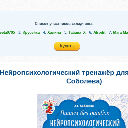
Список участников складчины:
veta0705
3.
Ирусейка
4.
Халина
5.
Tatiana_X
6.
Afrodit
7.
Мara Ma
Купить
 Нейропсихологический тренажёр дл
Соболева)