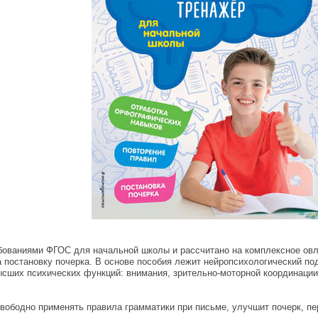
ебованиями ФГОС для начальной школы и рассчитано на комплексное овл
 постановку почерка. В основе пособия лежит нейропсихологический по
сших психических функций: внимания, зрительно-моторной координации
ободно применять правила грамматики при письме, улучшит почерк, пер