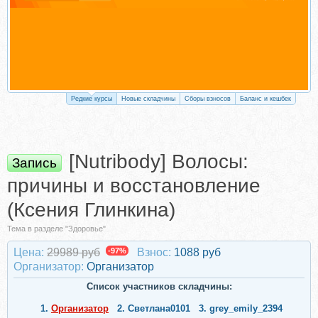
Редкие курсы
Новые складчины
Сборы взносов
Баланс и кешбек
[Nutribody] Волосы:
Запись
причины и восстановление
(Ксения Глинкина)
Тема в разделе "Здоровье"
Цена:
29989 руб
-97%
Взнос:
1088 руб
Организатор:
Организатор
Список участников складчины:
1.
Организатор
2.
Светлана0101
3.
grey_emily_2394