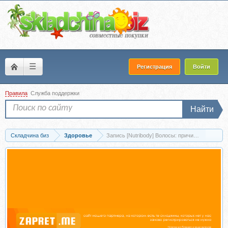
☰
Регистрация
Войти
Правила
Служба поддержки
Найти
Складчина биз
Здоровье
Запись [Nutribody] Волосы: причины и восста