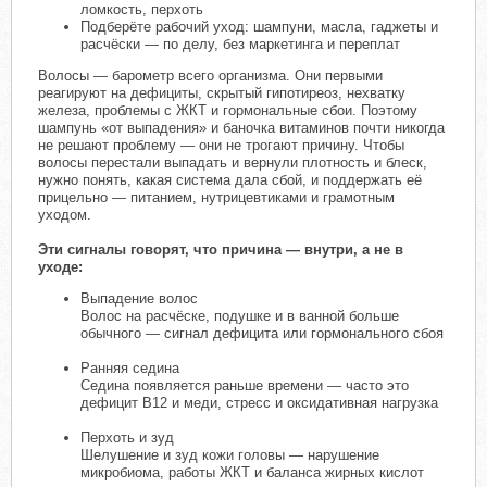
ломкость, перхоть
Подберёте рабочий уход: шампуни, масла, гаджеты и
расчёски — по делу, без маркетинга и переплат
Волосы — барометр всего организма. Они первыми
реагируют на дефициты, скрытый гипотиреоз, нехватку
железа, проблемы с ЖКТ и гормональные сбои. Поэтому
шампунь «от выпадения» и баночка витаминов почти никогда
не решают проблему — они не трогают причину. Чтобы
волосы перестали выпадать и вернули плотность и блеск,
нужно понять, какая система дала сбой, и поддержать её
прицельно — питанием, нутрицевтиками и грамотным
уходом.
Эти сигналы говорят, что причина — внутри, а не в
уходе:
Выпадение волос
Волос на расчёске, подушке и в ванной больше
обычного — сигнал дефицита или гормонального сбоя
Ранняя седина
Седина появляется раньше времени — часто это
дефицит B12 и меди, стресс и оксидативная нагрузка
Перхоть и зуд
Шелушение и зуд кожи головы — нарушение
микробиома, работы ЖКТ и баланса жирных кислот