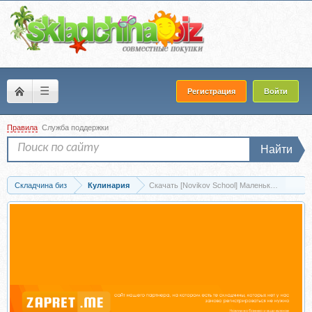
☰
Регистрация
Войти
Правила
Служба поддержки
Найти
Складчина биз
Кулинария
Скачать [Novikov Sсhool] Маленький гурман. 