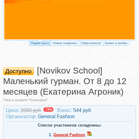
Редкие курсы
Новые складчины
Сборы взносов
Баланс и кешбек
[Novikov Sсhool]
Доступно
Маленький гурман. От 8 до 12
месяцев (Екатерина Агроник)
Тема в разделе "Кулинария"
Цена:
2000 руб
-73%
Взнос:
544 руб
Организатор:
General Fashion
Список участников складчины:
1.
General Fashion