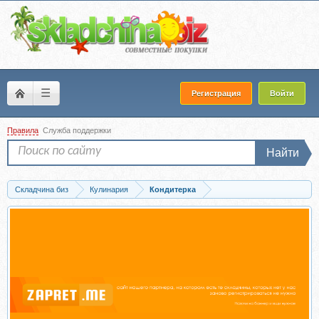
☰
Регистрация
Войти
Правила
Служба поддержки
Найти
Складчина биз
Кулинария
Кондитерка
Запись [liudmila__gurkova] Классическая коллекция Мини тортов (Людмила...