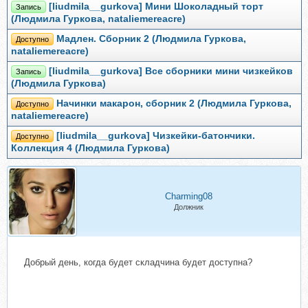
[liudmila__gurkova] Мини Шоколадный торт
Запись
(Людмила Гуркова, nataliemereacre)
Мадлен. Сборник 2 (Людмила Гуркова,
Доступно
nataliemereacre)
[liudmila__gurkova] Все сборники мини чизкейков
Запись
(Людмила Гуркова)
Начинки макарон, сборник 2 (Людмила Гуркова,
Доступно
nataliemereacre)
[liudmila__gurkova] Чизкейки-батончики.
Доступно
Коллекция 4 (Людмила Гуркова)
Charming08
Должник
Добрый день, когда будет складчина будет доступна?