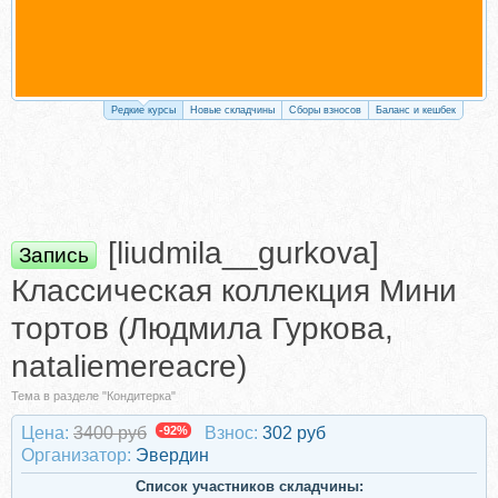
Редкие курсы
Новые складчины
Сборы взносов
Баланс и кешбек
[liudmila__gurkova]
Запись
Классическая коллекция Мини
тортов (Людмила Гуркова,
nataliemereacre)
Тема в разделе "Кондитерка"
Цена:
3400 руб
-92%
Взнос:
302 руб
Организатор:
Эвердин
Список участников складчины: