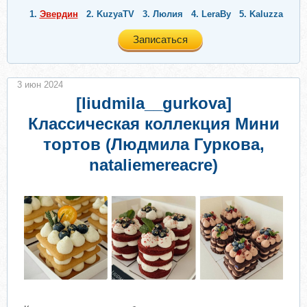
1.
Эвердин
2.
KuzyaTV
3.
Люлия
4.
LeraBy
5.
Kaluzza
Записаться
3 июн 2024
[liudmila__gurkova]
Классическая коллекция Мини
тортов (Людмила Гуркова,
nataliemereacre)