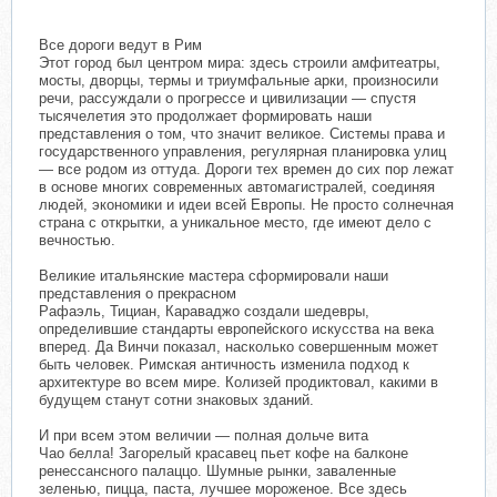
Все дороги ведут в Рим
Этот город был центром мира: здесь строили амфитеатры,
мосты, дворцы, термы и триумфальные арки, произносили
речи, рассуждали о прогрессе и цивилизации — спустя
тысячелетия это продолжает формировать наши
представления о том, что значит великое. Системы права и
государственного управления, регулярная планировка улиц
— все родом из оттуда. Дороги тех времен до сих пор лежат
в основе многих современных автомагистралей, соединяя
людей, экономики и идеи всей Европы. Не просто солнечная
страна с открытки, а уникальное место, где имеют дело с
вечностью.
Великие итальянские мастера сформировали наши
представления о прекрасном
Рафаэль, Тициан, Караваджо создали шедевры,
определившие стандарты европейского искусства на века
вперед. Да Винчи показал, насколько совершенным может
быть человек. Римская античность изменила подход к
архитектуре во всем мире. Колизей продиктовал, какими в
будущем станут сотни знаковых зданий.
И при всем этом величии — полная дольче вита
Чао белла! Загорелый красавец пьет кофе на балконе
ренессансного палаццо. Шумные рынки, заваленные
зеленью, пицца, паста, лучшее мороженое. Все здесь