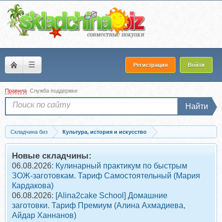
☰
Регистрация
Войти
Правила
Служба поддержки
Найти
Складчина биз
Культура, история и искусство
Скачать [Level one] Как понять Италию. От Древнего Рима до дольче виты...
Новые складчины:
06.08.2026:
Кулинарный практикум по быстрым
ЗОЖ-заготовкам. Тариф Самостоятельный (Мария
Кардакова)
06.08.2026:
[Alina2cake School] Домашние
заготовки. Тариф Премиум (Алина Ахмадиева,
Айдар Ханнанов)