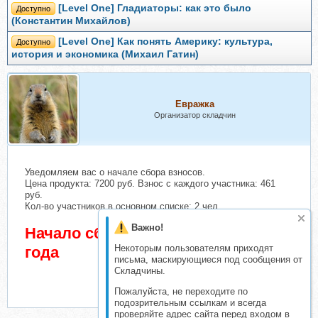
[Level One] Гладиаторы: как это было
Доступно
(Константин Михайлов)
[Level One] Как понять Америку: культура,
Доступно
история и экономика (Михаил Гатин)
Евражкa
Организатор складчин
Уведомляем вас о начале сбора взносов.
Цена продукта: 7200 руб. Взнос с каждого участника: 461
руб.
Кол-во участников в основном списке: 2 чел.
Важно!
Начало сбора взносов 8 Март 2026
Некоторым пользователям приходят
года
письма, маскирующиеся под сообщения от
Складчины.
Пожалуйста, не переходите по
подозрительным ссылкам и всегда
проверяйте адрес сайта перед входом в