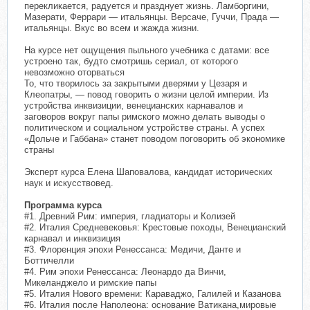
перекликается, радуется и празднует жизнь. Ламборгини,
Мазерати, Феррари — итальянцы. Версаче, Гуччи, Прада —
итальянцы. Вкус во всем и жажда жизни.
На курсе нет ощущения пыльного учебника с датами: все
устроено так, будто смотришь сериал, от которого
невозможно оторваться
То, что творилось за закрытыми дверями у Цезаря и
Клеопатры, — повод говорить о жизни целой империи. Из
устройства инквизиции, венецианских карнавалов и
заговоров вокруг папы римского можно делать выводы о
политическом и социальном устройстве страны. А успех
«Дольче и Габбана» станет поводом поговорить об экономике
страны
Эксперт курса Елена Шаповалова, кандидат исторических
наук и искусствовед.
Программа курса
#1. Древний Рим: империя, гладиаторы и Колизей
#2. Италия Средневековья: Крестовые походы, Венецианский
карнавал и инквизиция
#3. Флоренция эпохи Ренессанса: Медичи, Данте и
Боттичелли
#4. Рим эпохи Ренессанса: Леонардо да Винчи,
Микеланджело и римские папы
#5. Италия Нового времени: Караваджо, Галилей и Казанова
#6. Италия после Наполеона: основание Ватикана,мировые