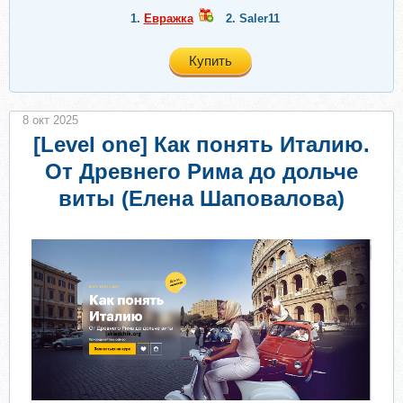
1.
Евражкa
2.
Saler11
Купить
8 окт 2025
[Level one] Как понять Италию.
От Древнего Рима до дольче
виты (Елена Шаповалова)