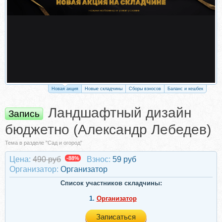
Новая акция
Новые складчины
Сборы взносов
Баланс и кешбек
Ландшафтный дизайн
Запись
бюджетно (Александр Лебедев)
Тема в разделе "Сад и огород"
Цена:
490 руб
-88%
Взнос:
59 руб
Организатор:
Организатор
Список участников складчины:
1.
Организатор
Записаться