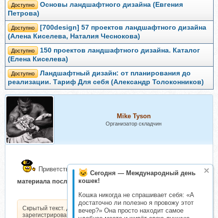
Основы ландшафтного дизайна (Евгения
Доступно
Петрова)
[700design] 57 проектов ландшафтного дизайна
Доступно
(Алена Киселева, Наталия Чеснокова)
150 проектов ландшафтного дизайна. Каталог
Доступно
(Елена Киселева)
Ландшафтный дизайн: от планирования до
Доступно
реализации. Тариф Для себя (Александр Толоконников)
Mike Tyson
Организатор складчин
Приветствую тебя, присоединяйся
(выдача
Сегодня — Международный день
кошек!
материала после оплаты)
Кошка никогда не спрашивает себя: «А
достаточно ли полезно я провожу этот
Скрытый текст. Доступен только
вечер?» Она просто находит самое
зарегистрированным пользователям.