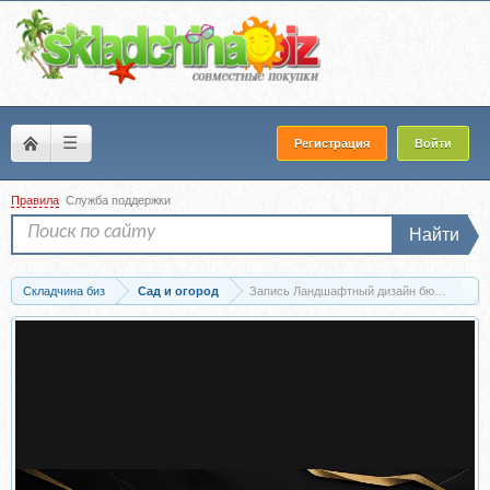
☰
Регистрация
Войти
Правила
Служба поддержки
Найти
Складчина биз
Сад и огород
Запись Ландшафтный дизайн бюджетно (А