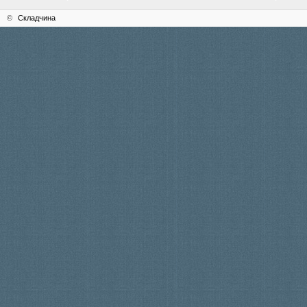
©
Складчина