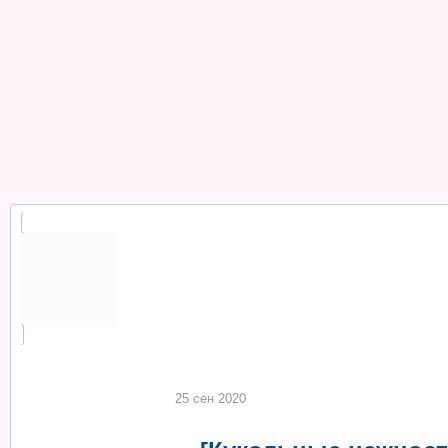
Цена:
1000 руб
Взнос:
182 руб
Организатор:
Baldwin 4
Список участников складчины:
1.
Baldwin 4
2.
мишелька
3.
Ёжкин_Кот
4.
Анастасияпетренко
5.
Nevena
25 сен 2020