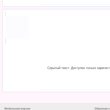
Скрытый текст. Доступен только зарегис
<
Курс по лепке головы с изучением анатомии (Светлана Саченко)
|
Па
Мобильная версия
Обратная с