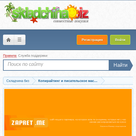
☰
Регистрация
Войти
Правила
Служба поддержки
Найти
Складчина биз
Копирайтинг и писательское мастерство
Запись Как стать известным в индустрии IT. Тариф Видео (Артем Малышев, Фил.