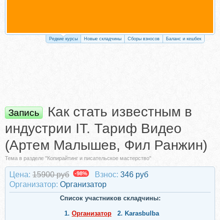
Редкие курсы
Новые складчины
Сборы взносов
Баланс и кешбек
Как стать известным в
Запись
индустрии IT. Тариф Видео
(Артем Малышев, Фил Ранжин)
Тема в разделе "Копирайтинг и писательское мастерство"
Цена:
15900 руб
-98%
Взнос:
346 руб
Организатор:
Организатор
Список участников складчины:
1.
Организатор
2.
Karasbulba