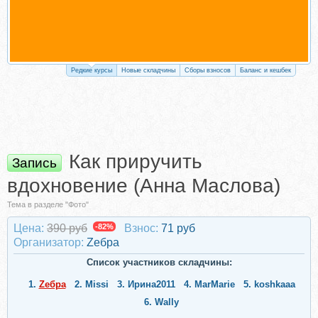
Редкие курсы
Новые складчины
Сборы взносов
Баланс и кешбек
Как приручить
Запись
вдохновение (Анна Маслова)
Тема в разделе "Фото"
Цена:
390 руб
-82%
Взнос:
71 руб
Организатор:
Zебра
Список участников складчины:
1.
Zебра
2.
Missi
3.
Ирина2011
4.
MarMarie
5.
koshkaaa
6.
Wally