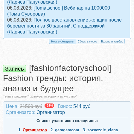
(Лариса Папуловская)
06.08.2026:
[Tomatschool] Вебинар на 1000000
(Тома Суворова)
06.08.2026:
Полное восстановление женщин после
беременности за 30 занятий. С поддержкой
(Лариса Папуловская)
Новые складчины
Сборы взносов
Баланс и кешбек
[fashionfactoryschool]
Запись
Fashion тренды: история,
анализ и будущее
Тема в разделе "Культура, история и искусство"
Цена:
21500 руб
-98%
Взнос:
544 руб
Организатор:
Организатор
Список участников складчины:
1.
Организатор
2.
gerageracom
3.
sozvezdie_elena