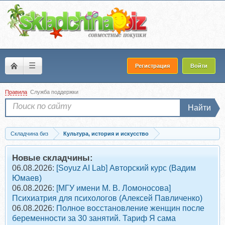
☰
Регистрация
Войти
Правила
Служба поддержки
Найти
Складчина биз
Культура, история и искусство
Запись [fashionfactoryschool] Fashion тренды: история, анализ и будущее
Новые складчины:
06.08.2026:
[Soyuz AI Lab] Авторский курс (Вадим
Юмаев)
06.08.2026:
[МГУ имени М. В. Ломоносова]
Психиатрия для психологов (Алексей Павличенко)
06.08.2026:
Полное восстановление женщин после
беременности за 30 занятий. Тариф Я сама