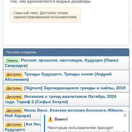
том, чем вдохновляются модные дизайнеры
Скрытый текст. Доступен только
зарегистрированным пользователям.
Похожие складчины
Россия: прошлое, настоящее, будущее (Павел
Запись
Свиридов)
Тренды будущего, Тренды осени (Андрей
Доступно
Аболенкин)
[Signum] Зарождающиеся тренды и хайпы, 2019
Доступно
Интенсив с тренд-аналитиком Октябрь 2024
Доступно
года. Тариф 2 (Софья Зозуля)
Homo Deus. Краткая история будущего (Юваль
Доступно
Ной Харари)
Важно!
[Ast Nova] Карма-COACH. Перепрошивка вашего
Доступно
Некоторым пользователям приходят
будущего