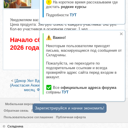
На короткое время рассказываем где
достать
редкие курсы
Подробности
ТУТ
Уведомляем вас о начале сбора взносов.
Цена продукта: 390 руб. Взнос с каждого участника: 142 руб.
Кол-во участников в основном списке: 1 чел.
Важно!
Начало сбора взносов 7 Июль
Некоторым пользователям приходят
2026 года
письма, маскирующиеся под сообщения от
Складчины.
Пожалуйста, не переходите по
подозрительным ссылкам и всегда
проверяйте адрес сайта перед входом в
аккаунт.
<
[Декор Уют Вдохновение] VK Donat на месяц. Апрель 2026
(Анастасия Акжитова)
|
[Декор Уют Вдохновение] VK Donat на
Все
официальные адреса форума
месяц. Февраль 2026 (Анастасия Акжитова)
>
собраны
ТУТ
Мобильная версия
Зарегистрируйся и начни экономить!
Обратная связь
Политика конфиденциальности
Пользовательское соглашение
Публичная оферта
©
Складчина