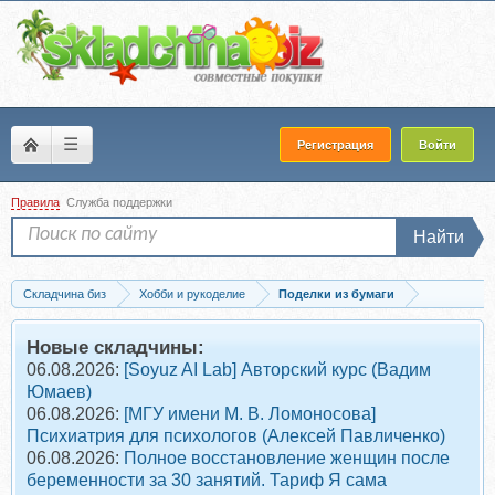
☰
Регистрация
Войти
Правила
Служба поддержки
Найти
Складчина биз
Хобби и рукоделие
Поделки из бумаги
Скачать [Декор Уют Вдохновение] VK Donat на месяц. Март 2026 (Анастасия...
Новые складчины:
06.08.2026:
[Soyuz AI Lab] Авторский курс (Вадим
Юмаев)
06.08.2026:
[МГУ имени М. В. Ломоносова]
Психиатрия для психологов (Алексей Павличенко)
06.08.2026:
Полное восстановление женщин после
беременности за 30 занятий. Тариф Я сама