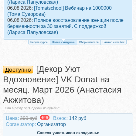
(Лариса Папуловская)
06.08.2026:
[Tomatschool] Вебинар на 1000000
(Тома Суворова)
06.08.2026:
Полное восстановление женщин после
беременности за 30 занятий. С поддержкой
(Лариса Папуловская)
Редкие курсы
Новые складчины
Сборы взносов
Баланс и кешбек
[Декор Уют
Доступно
Вдохновение] VK Donat на
месяц. Март 2026 (Анастасия
Акжитова)
Тема в разделе "Поделки из бумаги"
Цена:
390 руб
-64%
Взнос:
142 руб
Организатор:
Организатор
Список участников складчины: