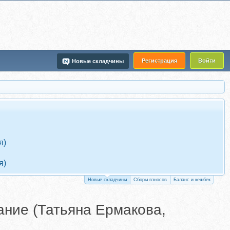
Регистрация
Войти
Новые складчины
я)
я)
Новые складчины
Сборы взносов
Баланс и кешбек
ание (Татьяна Ермакова,