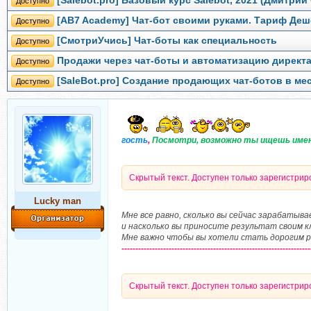
[Salebot.pro] Базовый курс Salebot, 2021 (Дмитрий
Доступно
[AB7 Academy] Чат-бот своими руками. Тариф Деш
Доступно
[СмотриУчись] Чат-боты как специальность
Доступно
Продажи через чат-боты и автоматизацию директа
Доступно
[SaleBot.pro] Создание продающих чат-ботов в ме
Доступно
гость
,
Посмотри, возможно ты ищешь име
Скрытый текст. Доступен только зарегистри
Lucky man
Мне все равно, сколько вы сейчас зарабатыва
и насколько вы приносите результат своим 
Мне важно чтобы вы хотели стать дорогим 
--------------------------------------------------------------------
Скрытый текст. Доступен только зарегистри