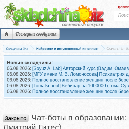
Правил
Последние сообщения
Складчина биз
Нейросети и искусственный интеллект
Скачать Чат-бо
Новые складчины:
06.08.2026:
[Soyuz AI Lab] Авторский курс (Вадим Юмаев
06.08.2026:
[МГУ имени М. В. Ломоносова] Психиатрия д
06.08.2026:
Полное восстановление женщин после берем
06.08.2026:
[Tomatschool] Вебинар на 1000000 (Тома Су
06.08.2026:
Полное восстановление женщин после берем
Чат-боты в образовании:
Закрыто
Дмитрий Гитес)