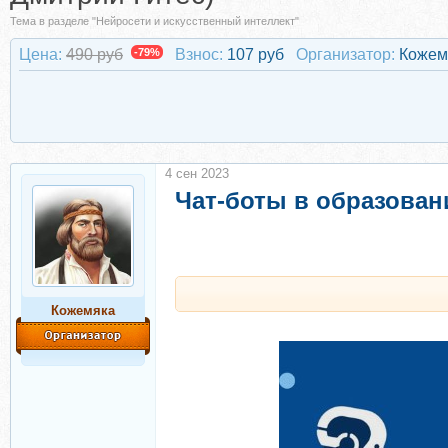
Тема в разделе "Нейросети и искусственный интеллект"
Цена:
490 руб
-79%
Взнос:
107 руб
Организатор:
Кожем
4 сен 2023
Чат-боты в образован
Кожемяка