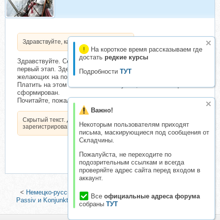
Здравствуйте, как оплатить?
На короткое время рассказываем где
достать
редкие курсы
Здравствуйте. Сейчас тема на этапе Запись. Это самый
первый этап. Здесь собирается предварительный список
Подробности
ТУТ
желающих на покупку продукта.
Платить на этом этапе ничего не нужно, т.к. взнос еще не
сформирован.
Почитайте, пожалуйста -
Важно!
Скрытый текст. Доступен только
Некоторым пользователям приходят
зарегистрированным пользователям.
письма, маскирующиеся под сообщения от
Складчины.
Пожалуйста, не переходите по
подозрительным ссылкам и всегда
проверяйте адрес сайта перед входом в
аккаунт.
<
Немецко-русский визуальный словарь
|
Тренинг Sprechen.
Все
официальные адреса форума
Passiv и Konjunktiv II. Минимальный тариф (Игорь Можаров)
>
собраны
ТУТ