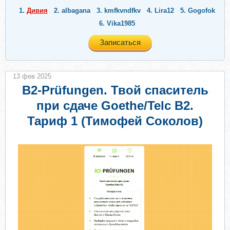
1.
Дивия
2.
albagana
3.
kmfkvndfkv
4.
Lira12
5.
Gogofok
6.
Vika1985
Записаться
13 фев 2025
B2-Prüfungen. Твой спаситель
при сдаче Goethe/Telc B2.
Тариф 1 (Тимофей Соколов)