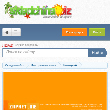
☰
Регистрация
Войти
Правила
Служба поддержки
Найти
Складчина биз
Иностранные языки
Немецкий
Запись B2-Prüfungen. Твой спаситель при сдаче Goethe/Telc B2. Тариф 1...