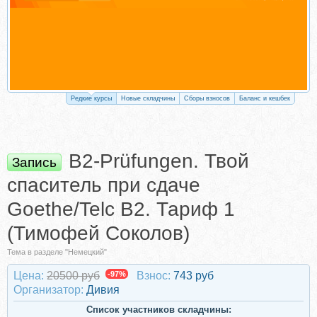
Редкие курсы
Новые складчины
Сборы взносов
Баланс и кешбек
B2-Prüfungen. Твой
Запись
спаситель при сдаче
Goethe/Telc B2. Тариф 1
(Тимофей Соколов)
Тема в разделе "Немецкий"
Цена:
20500 руб
-97%
Взнос:
743 руб
Организатор:
Дивия
Список участников складчины: