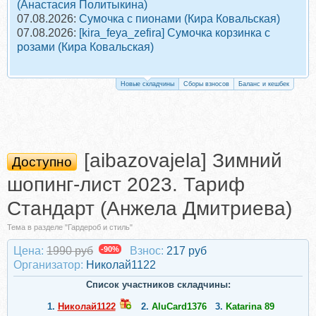
(Анастасия Политыкина)
07.08.2026:
Сумочка с пионами (Кира Ковальская)
07.08.2026:
[kira_feya_zefira] Сумочка корзинка с
розами (Кира Ковальская)
Новые складчины
Сборы взносов
Баланс и кешбек
[aibazovajela] Зимний
Доступно
шопинг-лист 2023. Тариф
Стандарт (Анжела Дмитриева)
Тема в разделе "Гардероб и стиль"
Цена:
1990 руб
-90%
Взнос:
217 руб
Организатор:
Николай1122
Список участников складчины:
1.
Николай1122
2.
AluCard1376
3.
Katarina 89