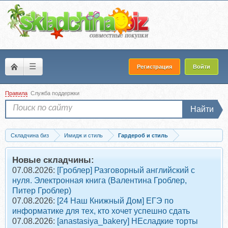
☰
Регистрация
Войти
Правила
Служба поддержки
Найти
Складчина биз
Имидж и стиль
Гардероб и стиль
Скачать [aibazovajela] Зимний шопинг-лист 2023. Тариф Стандарт (Анжела...
Новые складчины:
07.08.2026:
[Гроблер] Разговорный английский с
нуля. Электронная книга (Валентина Гроблер,
Питер Гроблер)
07.08.2026:
[24 Наш Книжный Дом] ЕГЭ по
информатике для тех, кто хочет успешно сдать
07.08.2026:
[anastasiya_bakery] НЕсладкие торты