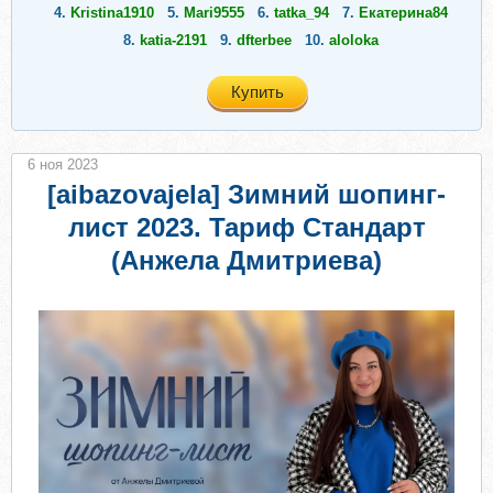
4.
Kristina1910
5.
Mari9555
6.
tatka_94
7.
Екатерина84
8.
katia-2191
9.
dfterbee
10.
aloloka
Купить
6 ноя 2023
[aibazovajela] Зимний шопинг-
лист 2023. Тариф Стандарт
(Анжела Дмитриева)