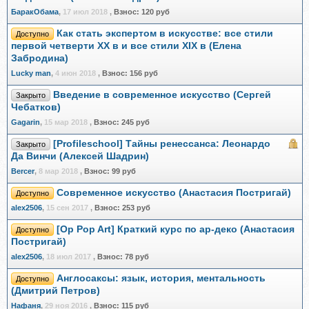
БаракОбама
,
17 июл 2018
,
Взнос:
120 руб
Как стать экспертом в искусстве: все стили
Доступно
первой четверти XX в и все стили XIX в (Елена
Забродина)
Lucky man
,
4 июн 2018
,
Взнос:
156 руб
Введение в современное искусство (Сергей
Закрыто
Чебатков)
Gagarin
,
15 мар 2018
,
Взнос:
245 руб
[Profileschool] Тайны ренессанса: Леонардо
Закрыто
Да Винчи (Алексей Шадрин)
Bercer
,
8 мар 2018
,
Взнос:
99 руб
Современное искусство (Анастасия Постригай)
Доступно
alex2506
,
15 сен 2017
,
Взнос:
253 руб
[Op Pop Art] Краткий курс по ар-деко (Анастасия
Доступно
Постригай)
alex2506
,
18 июл 2017
,
Взнос:
78 руб
Англосаксы: язык, история, ментальность
Доступно
(Дмитрий Петров)
Нафаня
,
29 ноя 2016
,
Взнос:
115 руб