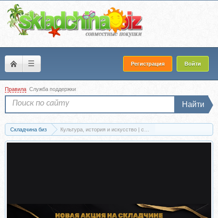
☰
Регистрация
Войти
Правила
Служба поддержки
Найти
Складчина биз
Культура, история и искусство | страница 24