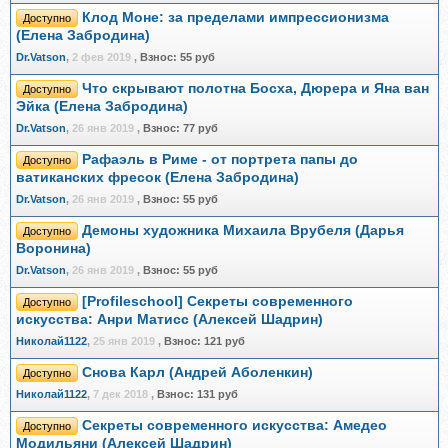
Клод Моне: за пределами импрессионизма
Доступно
(Елена Забродина)
Dr.Vatson
,
2 фев 2019
,
Взнос:
55 руб
Что скрывают полотна Босха, Дюрера и Яна ван
Доступно
Эйка (Елена Забродина)
Dr.Vatson
,
26 янв 2019
,
Взнос:
77 руб
Рафаэль в Риме - от портрета папы до
Доступно
ватиканских фресок (Елена Забродина)
Dr.Vatson
,
26 янв 2019
,
Взнос:
55 руб
Демоны художника Михаила Врубеля (Дарья
Доступно
Воронина)
Dr.Vatson
,
26 янв 2019
,
Взнос:
55 руб
[Profileschool] Секреты современного
Доступно
искусства: Анри Матисс (Алексей Шадрин)
Николай1122
,
25 янв 2019
,
Взнос:
121 руб
Снова Карл (Андрей Аболенкин)
Доступно
Николай1122
,
7 дек 2018
,
Взнос:
131 руб
Секреты современного искусства: Амедео
Доступно
Модильяни (Алексей Шадрин)