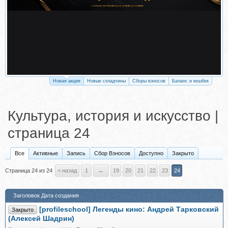
Новая акция
Новые складчины
Сборы взносов
Баланс и кешбек
Культура, история и искусство |
страница 24
Все
Активные
Запись
Сбор Взносов
Доступно
Закрыто
Страница 24 из 24
< назад
1
←
19
20
21
22
23
24
Заголовок
Дата создания
[profileschool] Легенды кино: Андрей Тарковский
Закрыто
(Алексей Шадрин)