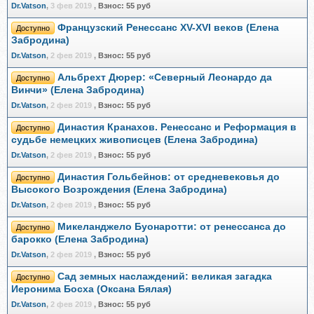
Dr.Vatson
,
3 фев 2019
,
Взнос:
55 руб
Французский Ренессанс XV-XVI веков (Елена
Доступно
Забродина)
Dr.Vatson
,
2 фев 2019
,
Взнос:
55 руб
Альбрехт Дюрер: «Северный Леонардо да
Доступно
Винчи» (Елена Забродина)
Dr.Vatson
,
2 фев 2019
,
Взнос:
55 руб
Династия Кранахов. Ренессанс и Реформация в
Доступно
судьбе немецких живописцев (Елена Забродина)
Dr.Vatson
,
2 фев 2019
,
Взнос:
55 руб
Династия Гольбейнов: от средневековья до
Доступно
Высокого Возрождения (Елена Забродина)
Dr.Vatson
,
2 фев 2019
,
Взнос:
55 руб
Микеланджело Буонаротти: от ренессанса до
Доступно
барокко (Елена Забродина)
Dr.Vatson
,
2 фев 2019
,
Взнос:
55 руб
Сад земных наслаждений: великая загадка
Доступно
Иеронима Босха (Оксана Бялая)
Dr.Vatson
,
2 фев 2019
,
Взнос:
55 руб