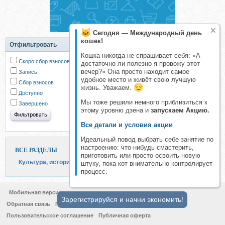
Сегодня — Международный день
кошек!
Отфильтровать
Кошка никогда не спрашивает себя: «А
Скоро сбор взносов
достаточно ли полезно я провожу этот
вечер?» Она просто находит самое
Запись
удобное место и живёт свою лучшую
Сбор взносов
жизнь. Уважаем.
Доступно
Мы тоже решили немного приблизиться к
Завершено
этому уровню дзена и
запускаем Акцию.
Все детали и условия акции
Идеальный повод выбрать себе занятие по
настроению: что-нибудь смастерить,
ВСЕ РАЗДЕЛЫ
приготовить или просто освоить новую
Культура, история и искусство
штуку, пока кот внимательно контролирует
процесс.
Мобильная версия
Зарегистрируйся и начни экономить!
Обратная связь
Политика конфиденциальности
Пользовательское соглашение
Публичная оферта