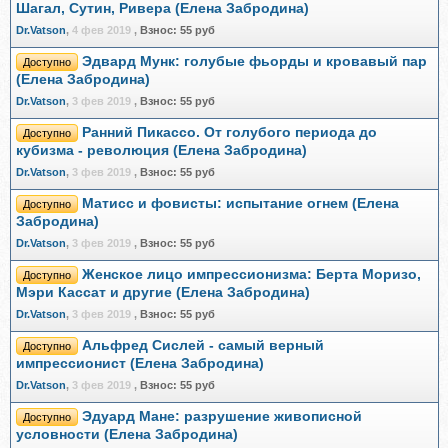
Шагал, Сутин, Ривера (Елена Забродина)
Dr.Vatson
,
4 фев 2019
,
Взнос:
55 руб
Эдвард Мунк: голубые фьорды и кровавый пар
Доступно
(Елена Забродина)
Dr.Vatson
,
3 фев 2019
,
Взнос:
55 руб
Ранний Пикассо. От голубого периода до
Доступно
кубизма - революция (Елена Забродина)
Dr.Vatson
,
3 фев 2019
,
Взнос:
55 руб
Матисс и фовисты: испытание огнем (Елена
Доступно
Забродина)
Dr.Vatson
,
3 фев 2019
,
Взнос:
55 руб
Женское лицо импрессионизма: Берта Моризо,
Доступно
Мэри Кассат и другие (Елена Забродина)
Dr.Vatson
,
3 фев 2019
,
Взнос:
55 руб
Альфред Сислей - самый верный
Доступно
импрессионист (Елена Забродина)
Dr.Vatson
,
3 фев 2019
,
Взнос:
55 руб
Эдуард Мане: разрушение живописной
Доступно
условности (Елена Забродина)