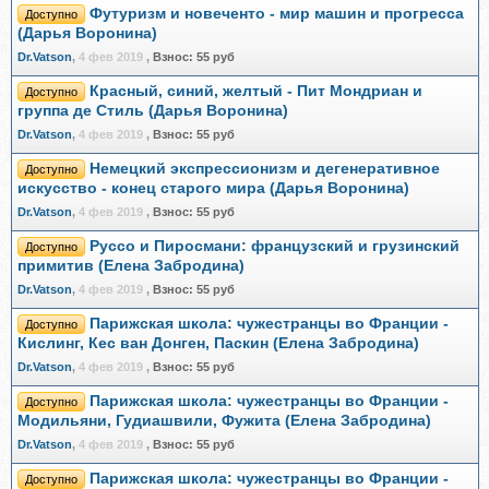
Футуризм и новеченто - мир машин и прогресса
Доступно
(Дарья Воронина)
Dr.Vatson
,
4 фев 2019
,
Взнос:
55 руб
Красный, синий, желтый - Пит Мондриан и
Доступно
группа де Стиль (Дарья Воронина)
Dr.Vatson
,
4 фев 2019
,
Взнос:
55 руб
Немецкий экспрессионизм и дегенеративное
Доступно
искусство - конец старого мира (Дарья Воронина)
Dr.Vatson
,
4 фев 2019
,
Взнос:
55 руб
Руссо и Пиросмани: французский и грузинский
Доступно
примитив (Елена Забродина)
Dr.Vatson
,
4 фев 2019
,
Взнос:
55 руб
Парижская школа: чужестранцы во Франции -
Доступно
Кислинг, Кес ван Донген, Паскин (Елена Забродина)
Dr.Vatson
,
4 фев 2019
,
Взнос:
55 руб
Парижская школа: чужестранцы во Франции -
Доступно
Модильяни, Гудиашвили, Фужита (Елена Забродина)
Dr.Vatson
,
4 фев 2019
,
Взнос:
55 руб
Парижская школа: чужестранцы во Франции -
Доступно