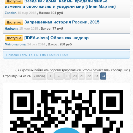
Везде как дома. Как мы продали жилье,
Доступно
изменили свою жизнь и увидели мир (Линн Мартин)
Zander
,
15 мар 2015
,
Взнос:
104 руб
Запрещенная история России, 2015
Доступно
Нафаня
,
15 мар 2015
,
Взнос:
77 руб
[IDEA-class] Образ как шедевр
Доступно
Matrona.rona
,
24 окт 2014
,
Взнос:
280 руб
Показаны темы с 1.611 по 1.659 из 1.659
(Вы должны войти или зарегистрироваться, чтобы разместить сообщение.)
Страница 24 из 24
< назад
1
←
19
20
21
22
23
24