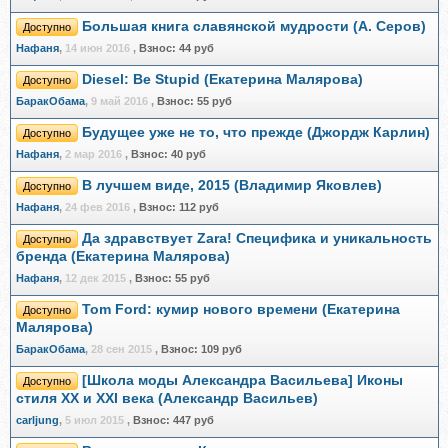
Большая книга славянской мудрости (А. Серов)
Доступно
Нафаня
,
14 июн 2016
,
Взнос:
44 руб
Diesel: Be Stupid (Екатерина Малярова)
Доступно
БаракОбама
,
9 май 2016
,
Взнос:
55 руб
Будущее уже не то, что прежде (Джордж Карлин)
Доступно
Нафаня
,
2 мар 2016
,
Взнос:
40 руб
В лучшем виде, 2015 (Владимир Яковлев)
Доступно
Нафаня
,
24 фев 2016
,
Взнос:
112 руб
Да здравствует Zara! Специфика и уникальность
Доступно
бренда (Екатерина Малярова)
Нафаня
,
12 дек 2015
,
Взнос:
55 руб
Tom Ford: кумир нового времени (Екатерина
Доступно
Малярова)
БаракОбама
,
28 сен 2015
,
Взнос:
109 руб
[Школа моды Александра Васильева] Иконы
Доступно
стиля XX и XXI века (Александр Васильев)
carljung
,
5 июл 2015
,
Взнос:
447 руб