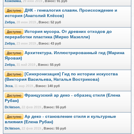
Кожемяка
,
29 июн 2019
,
Взнос:
91 руб
ДНК - генеалогия славян. Происхождение и
Доступно
история (Анатолий Клёсов)
Zебра
,
28 июн 2019
,
Взнос:
52 руб
История мусора. От древних отходов до
Доступно
переработки пластика (Мирко Мазелли)
Zебра
,
23 июн 2019
,
Взнос:
43 руб
Архитектура. Иллюстрированный гид (Марина
Доступно
Яровая)
Zебра
,
31 май 2019
,
Взнос:
55 руб
[Синхронизация] Гид по истории искусства
Доступно
(Виктория Васильева, Наталья Вострикова)
Эсса
,
11 мар 2019
,
Взнос:
140 руб
Французский ар деко - образец стиля (Елена
Доступно
Рубан)
Dr.Vatson
,
22 фев 2019
,
Взнос:
55 руб
Ар деко - становление стиля и культурные
Доступно
влияния (Елена Рубан)
Dr.Vatson
,
22 фев 2019
,
Взнос:
55 руб