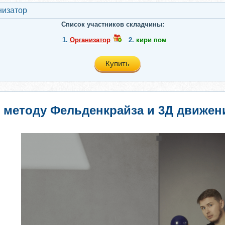
низатор
Список участников складчины:
1.
Организатор
2.
кири пом
Купить
 методу Фельденкрайза и 3Д движен