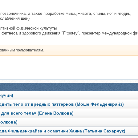
позвоночника, а также проработке мышц живота, спины, ног и ягодиц.
сслабления шеи)
птивной физической культуты
и фитнеса и здорового движения "Fitpotey", презентер международной ф
рованным пользователям.
нучин)
одить тело от вредных паттернов (Моше Фельденкрайз)
для всего тела» (Елена Волкова)
Волкова)
да Фельденкрайза и соматики Ханна (Татьяна Сахарчук)