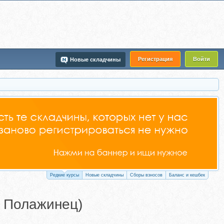
Регистрация
Войти
Новые складчины
Редкие курсы
Новые складчины
Сборы взносов
Баланс и кешбек
й Полажинец)