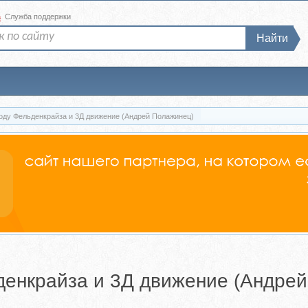
а
Служба поддержки
Найти
оду Фельденкрайза и 3Д движение (Андрей Полажинец)
денкрайза и 3Д движение (Андре