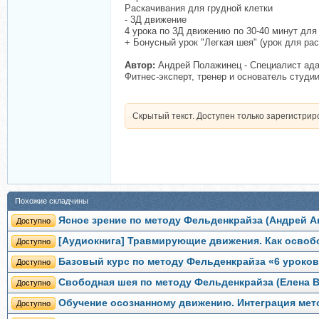
Раскачивания для грудной клетки
- 3Д движение
4 урока по 3Д движению по 30-40 минут для 
+ Бонусный урок "Легкая шея" (урок для ра
Автор:
Андрей Полажинец - Специалист ада
Фитнес-эксперт, тренер и основатель студи
Скрытый текст. Доступен только зарегистри
Похожие складчины
Ясное зрение по методу Фельденкрайза (Андрей А
Доступно
[Аудиокнига] Травмирующие движения. Как освоб
Доступно
Базовый курс по методу Фельденкрайза «6 уроков 
Доступно
Свободная шея по методу Фельденкрайза (Елена 
Доступно
Обучение осознанному движению. Интеграция мето
Доступно