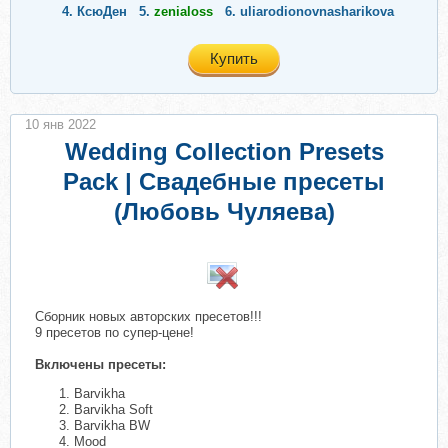
4.
КсюДен
5.
zenialoss
6.
uliarodionovnasharikova
Купить
10 янв 2022
Wedding Collection Presets
Pack | Свадебные пресеты
(Любовь Чуляева)
​
Сборник новых авторских пресетов!!!
9 пресетов по супер-цене!
Включены пресеты:
Barvikha
Barvikha Soft
Barvikha BW
Mood