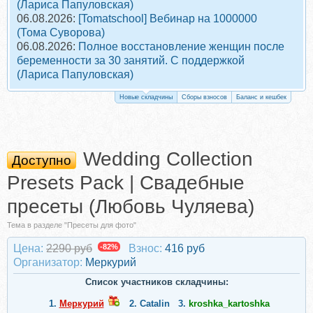
(Лариса Папуловская)
06.08.2026:
[Tomatschool] Вебинар на 1000000
(Тома Суворова)
06.08.2026:
Полное восстановление женщин после
беременности за 30 занятий. С поддержкой
(Лариса Папуловская)
Новые складчины
Сборы взносов
Баланс и кешбек
Wedding Collection
Доступно
Presets Pack | Свадебные
пресеты (Любовь Чуляева)
Тема в разделе "Пресеты для фото"
Цена:
2290 руб
-82%
Взнос:
416 руб
Организатор:
Меркурий
Список участников складчины:
1.
Меркурий
2.
Catalin
3.
kroshka_kartoshka