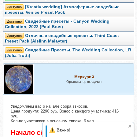
[Kreativ wedding] Атмосферные свадебные
Доступно
пресеты. Venice Preset Pack
Свадебные пресеты - Canyon Wedding
Доступно
Collection, 2022 (Paul Brus)
Отличные свадебные пресеты. Third Coast
Доступно
Preset Pack (Aislinn Malayter)
Свадебные Пресеты. The Wedding Collection, LR
Доступно
(Julia Trotti)
Меркурий
Организатор складчин
Уведомляем вас о начале сбора взносов.
Цена продукта: 2290 руб. Взнос с каждого участника: 416
руб.
Кол-во участников в основном списке: 6 чел.
Важно!
Начало сбора взносов 23 Март