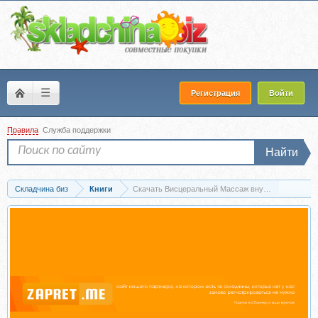
☰
Регистрация
Войти
Правила
Служба поддержки
Найти
Складчина биз
Книги
Скачать Висцеральный Массаж внутренних органо