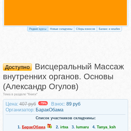
Редкие курсы
Новые складчины
Сборы взносов
Баланс и кешбек
Висцеральный Массаж
Доступно
внутренних органов. Основы
(Александр Огулов)
Тема в разделе "Книги"
Цена:
407 руб
-79%
Взнос:
89 руб
Организатор:
БаракОбама
Список участников складчины:
1.
БаракОбама
2.
irtxa
3.
lumaru
4.
Tanya_ksh