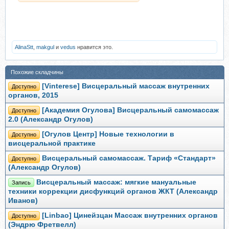
AlinaStt
,
makgul
и
vedus
нравится это.
Похожие складчины
[Vinterese] Висцеральный массаж внутренних
Доступно
органов, 2015
[Академия Огулова] Висцеральный самомассаж
Доступно
2.0 (Александр Огулов)
[Огулов Центр] Новые технологии в
Доступно
висцеральной практике
Висцеральный самомассаж. Тариф «Стандарт»
Доступно
(Александр Огулов)
Висцеральный массаж: мягкие мануальные
Запись
техники коррекции дисфункций органов ЖКТ (Александр
Иванов)
[Linbao] Цинейзцан Массаж внутренних органов
Доступно
(Эндрю Фретвелл)