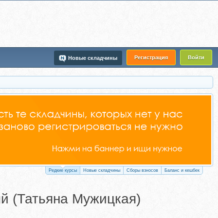
Регистрация
Войти
Новые складчины
Редкие курсы
Новые складчины
Сборы взносов
Баланс и кешбек
й (Татьяна Мужицкая)