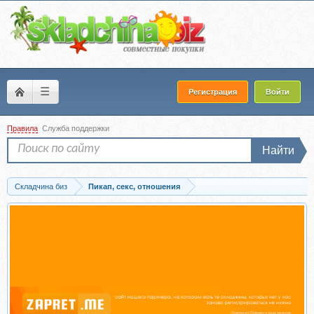
☰
Регистрация
Войти
Правила
Служба поддержки
Найти
Складчина биз
Пикап, секс, отношения
Скачать Учебник порядочной рыбы. Настольная книга для взрослых девочек...