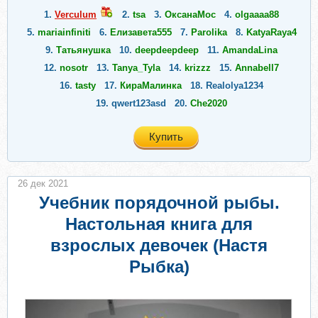
1.
Verculum
2.
tsa
3.
ОксанаМос
4.
olgaaaa88
5.
mariainfiniti
6.
Елизавета555
7.
Parolika
8.
KatyaRaya4
9.
Татьянушка
10.
deepdeepdeep
11.
AmandaLina
12.
nosotr
13.
Tanya_Tyla
14.
krizzz
15.
Annabell7
16.
tasty
17.
КираМалинка
18.
Realolya1234
19.
qwert123asd
20.
Che2020
Купить
26 дек 2021
Учебник порядочной рыбы.
Настольная книга для
взрослых девочек (Настя
Рыбка)