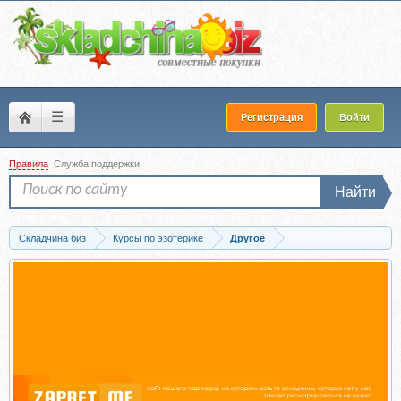
☰
Регистрация
Войти
Правила
Служба поддержки
Найти
Складчина биз
Курсы по эзотерике
Другое
Скачать Техники эмоционального мышления (Ольга Фролова)