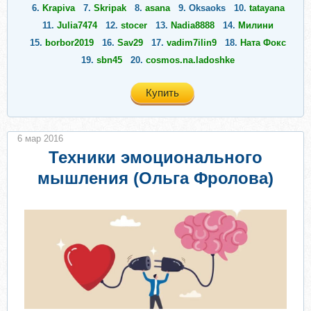
6.
Krapiva
7.
Skripak
8.
asana
9.
Oksaoks
10.
tatayana
11.
Julia7474
12.
stocer
13.
Nadia8888
14.
Милини
15.
borbor2019
16.
Sav29
17.
vadim7ilin9
18.
Ната Фокс
19.
sbn45
20.
cosmos.na.ladoshke
Купить
6 мар 2016
Техники эмоционального
мышления (Ольга Фролова)