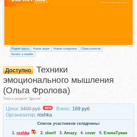
Редкие курсы
Новая акция
Новые складчины
Сборы взносов
Баланс и кешбек
Техники
Доступно
эмоционального мышления
(Ольга Фролова)
Тема в разделе "Другое"
Цена:
3400 руб
-96%
Взнос:
169 руб
Организатор:
roshka
Список участников складчины:
1.
roshka
2.
sherif
3.
Amazy
4.
cover
5.
ЕленаТужик