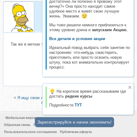
достаточно ли полезно я провожу этот
вечер?» Она просто находит самое
удобное место и живёт свою лучшую
Homer
жизнь. Уважаем.
Супермодератор
Мы тоже решили немного приблизиться к
этому уровню дзена и
запускаем Акцию.
Все детали и условия акции
Так же в метках указываем фамилия и имя автора.
Идеальный повод выбрать себе занятие по
настроению: что-нибудь смастерить,
приготовить или просто освоить новую
штуку, пока кот внимательно контролирует
процесс.
На короткое время рассказываем где
достать
редкие курсы
<
Я ищу свою любовь (Антон Артмид)
|
Обучение навыкам
биолокации (Ирина Дудник)
>
Подробности
ТУТ
Мобильная версия
Зарегистрируйся и начни экономить!
Обратная связь
Политика конфиденциальности
Пользовательское соглашение
Публичная оферта